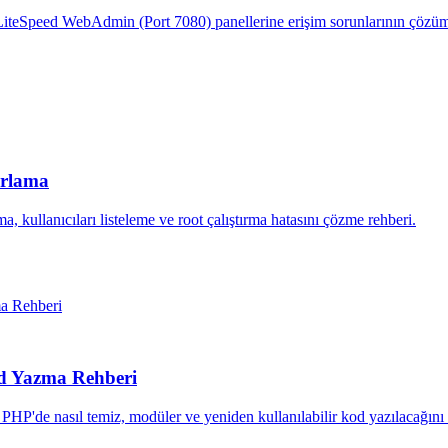
LiteSpeed WebAdmin (Port 7080) panellerine erişim sorunlarının çözü
ırlama
a, kullanıcıları listeleme ve root çalıştırma hatasını çözme rehberi.
od Yazma Rehberi
PHP'de nasıl temiz, modüler ve yeniden kullanılabilir kod yazılacağını 