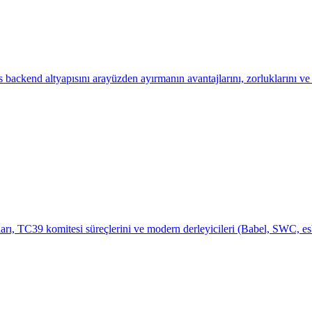
backend altyapısını arayüzden ayırmanın avantajlarını, zorluklarını ve g
arı, TC39 komitesi süreçlerini ve modern derleyicileri (Babel, SWC, es