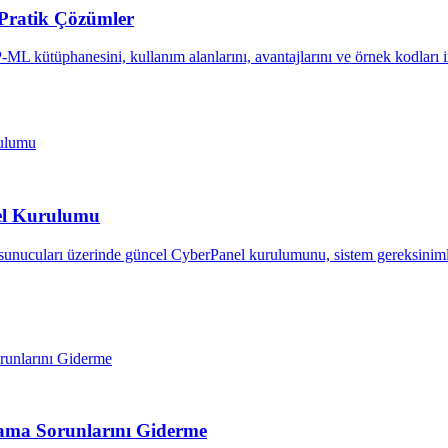
Pratik Çözümler
kütüphanesini, kullanım alanlarını, avantajlarını ve örnek kodları i
el Kurulumu
nucuları üzerinde güncel CyberPanel kurulumunu, sistem gereksinimle
mama Sorunlarını Giderme