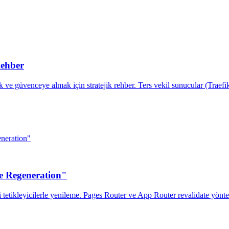
Rehber
e güvenceye almak için stratejik rehber. Ters vekil sunucular (Traefi
e Regeneration"
 tetikleyicilerle yenileme. Pages Router ve App Router revalidate yönte