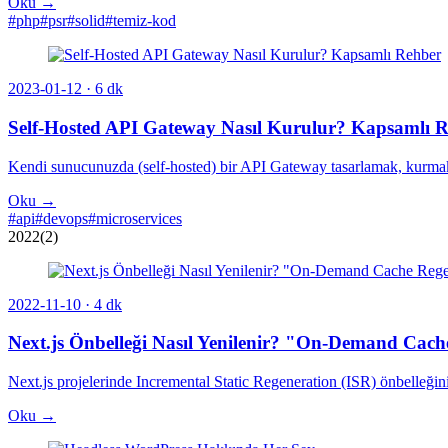
Oku →
#php
#psr
#solid
#temiz-kod
2023-01-12
· 6 dk
Self-Hosted API Gateway Nasıl Kurulur? Kapsamlı 
Kendi sunucunuzda (self-hosted) bir API Gateway tasarlamak, kurmak v
Oku →
#api
#devops
#microservices
2022
(2)
2022-11-10
· 4 dk
Next.js Önbelleği Nasıl Yenilenir? "On-Demand Cach
Next.js projelerinde Incremental Static Regeneration (ISR) önbelleğini
Oku →