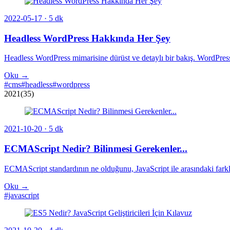
2022-05-17
· 5 dk
Headless WordPress Hakkında Her Şey
Headless WordPress mimarisine dürüst ve detaylı bir bakış. WordPress 
Oku →
#cms
#headless
#wordpress
2021
(35)
2021-10-20
· 5 dk
ECMAScript Nedir? Bilinmesi Gerekenler...
ECMAScript standardının ne olduğunu, JavaScript ile arasındaki farkl
Oku →
#javascript