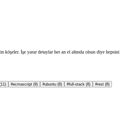
 köşeler. İşe yarar detaylar her an el altında olsun diye hepsini
(11)
#ecmascript
(9)
#ubuntu
(8)
#full-stack
(8)
#rest
(8)