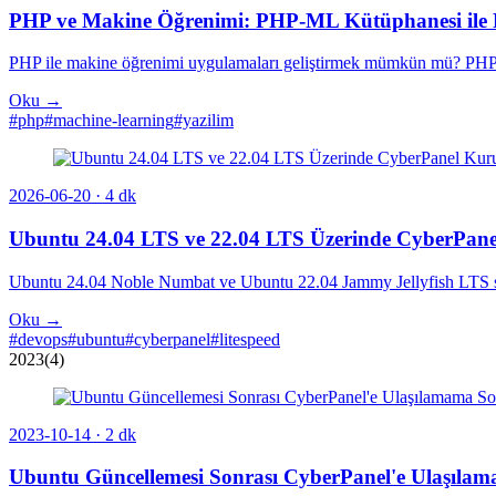
PHP ve Makine Öğrenimi: PHP-ML Kütüphanesi ile 
PHP ile makine öğrenimi uygulamaları geliştirmek mümkün mü? PHP-ML 
Oku →
#php
#machine-learning
#yazilim
2026-06-20
· 4 dk
Ubuntu 24.04 LTS ve 22.04 LTS Üzerinde CyberPan
Ubuntu 24.04 Noble Numbat ve Ubuntu 22.04 Jammy Jellyfish LTS su
Oku →
#devops
#ubuntu
#cyberpanel
#litespeed
2023
(4)
2023-10-14
· 2 dk
Ubuntu Güncellemesi Sonrası CyberPanel'e Ulaşıla