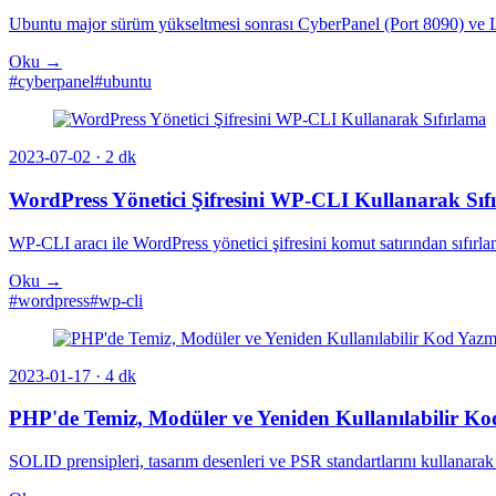
Ubuntu major sürüm yükseltmesi sonrası CyberPanel (Port 8090) ve 
Oku →
#cyberpanel
#ubuntu
2023-07-02
· 2 dk
WordPress Yönetici Şifresini WP-CLI Kullanarak Sıf
WP-CLI aracı ile WordPress yönetici şifresini komut satırından sıfırlam
Oku →
#wordpress
#wp-cli
2023-01-17
· 4 dk
PHP'de Temiz, Modüler ve Yeniden Kullanılabilir K
SOLID prensipleri, tasarım desenleri ve PSR standartlarını kullanarak 