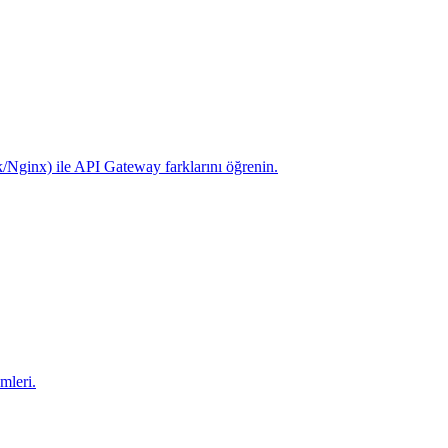
k/Nginx) ile API Gateway farklarını öğrenin.
mleri.