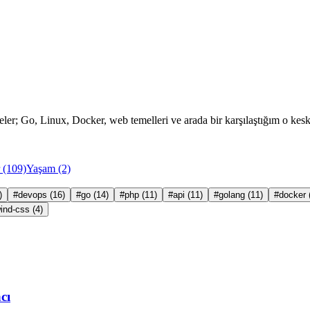
ler; Go, Linux, Docker, web temelleri ve arada bir karşılaştığım o keskin
r
(109)
Yaşam
(2)
)
#devops
(16)
#go
(14)
#php
(11)
#api
(11)
#golang
(11)
#docker
wind-css
(4)
cı