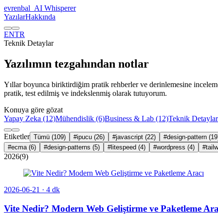
evrenbal
_
AI Whisperer
Yazılar
Hakkında
EN
TR
Teknik Detaylar
Yazılımın tezgahından notlar
Yıllar boyunca biriktirdiğim pratik rehberler ve derinlemesine inceleme
pratik, test edilmiş ve indekslenmiş olarak tutuyorum.
Konuya göre gözat
Yapay Zeka
(12)
Mühendislik
(6)
Business & Lab
(12)
Teknik Detayla
Etiketler
Tümü
(109)
#ipucu
(26)
#javascript
(22)
#design-pattern
(19
#ecma
(6)
#design-patterns
(5)
#litespeed
(4)
#wordpress
(4)
#tail
2026
(9)
2026-06-21
· 4 dk
Vite Nedir? Modern Web Geliştirme ve Paketleme Ara