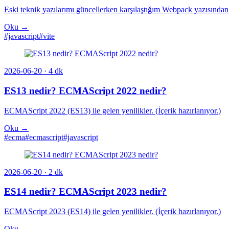
Eski teknik yazılarımı güncellerken karşılaştığım Webpack yazısından 
Oku →
#javascript
#vite
2026-06-20
· 4 dk
ES13 nedir? ECMAScript 2022 nedir?
ECMAScript 2022 (ES13) ile gelen yenilikler. (İçerik hazırlanıyor.)
Oku →
#ecma
#ecmascript
#javascript
2026-06-20
· 2 dk
ES14 nedir? ECMAScript 2023 nedir?
ECMAScript 2023 (ES14) ile gelen yenilikler. (İçerik hazırlanıyor.)
Oku →