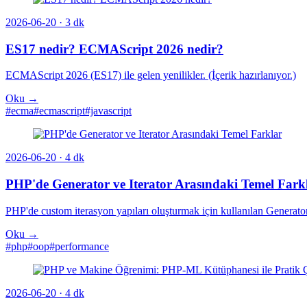
2026-06-20
· 3 dk
ES17 nedir? ECMAScript 2026 nedir?
ECMAScript 2026 (ES17) ile gelen yenilikler. (İçerik hazırlanıyor.)
Oku →
#ecma
#ecmascript
#javascript
2026-06-20
· 4 dk
PHP'de Generator ve Iterator Arasındaki Temel Fark
PHP'de custom iterasyon yapıları oluşturmak için kullanılan Generator 
Oku →
#php
#oop
#performance
2026-06-20
· 4 dk