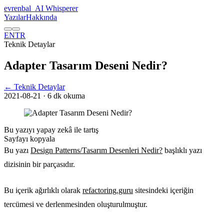
evrenbal
_
AI Whisperer
Yazılar
Hakkında
EN
TR
Teknik Detaylar
Adapter Tasarım Deseni Nedir?
← Teknik Detaylar
2021-08-21
· 6 dk okuma
Bu yazıyı yapay zekâ ile tartış
Sayfayı kopyala
Bu yazı
Design Patterns/Tasarım Desenleri Nedir?
başlıklı yazı
dizisinin bir parçasıdır.
Bu içerik ağırlıklı olarak
refactoring.guru
sitesindeki içeriğin
tercümesi ve derlenmesinden oluşturulmuştur.