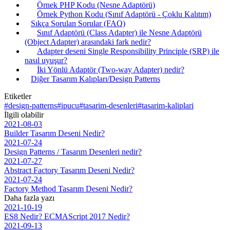
Örnek PHP Kodu (Nesne Adaptörü)
Örnek Python Kodu (Sınıf Adaptörü - Çoklu Kalıtım)
Sıkça Sorulan Sorular (FAQ)
Sınıf Adaptörü (Class Adapter) ile Nesne Adaptörü
(Object Adapter) arasındaki fark nedir?
Adapter deseni Single Responsibility Principle (SRP) ile
nasıl uyuşur?
İki Yönlü Adaptör (Two-way Adapter) nedir?
Diğer Tasarım Kalıpları/Design Patterns
Etiketler
#design-patterns
#ipucu
#tasarim-desenleri
#tasarim-kaliplari
İlgili olabilir
2021-08-03
Builder Tasarım Deseni Nedir?
2021-07-24
Design Patterns / Tasarım Desenleri nedir?
2021-07-27
Abstract Factory Tasarım Deseni Nedir?
2021-07-24
Factory Method Tasarım Deseni Nedir?
Daha fazla yazı
2021-10-19
ES8 Nedir? ECMAScript 2017 Nedir?
2021-09-13