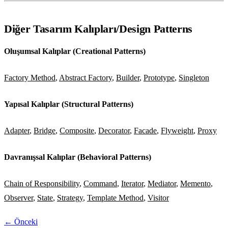
Diğer Tasarım Kalıpları/Design Patterns
Oluşumsal Kalıplar (Creational Patterns)
Factory Method
,
Abstract Factory
,
Builder
,
Prototype
,
Singleton
Yapısal Kalıplar (Structural Patterns)
Adapter
,
Bridge
,
Composite
,
Decorator
,
Facade
,
Flyweight
,
Proxy
Davranışsal Kalıplar (Behavioral Patterns)
Chain of Responsibility
,
Command
,
Iterator
,
Mediator
,
Memento
,
Observer
,
State
,
Strategy
,
Template Method
,
Visitor
← Önceki