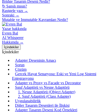
Bridge Tasarım Deseni Nedir?
↻ Şanslı mısın?
Rastgele yazı →
Sonraki →
Mutable ve Immutable Kavramları Nedir?
Yazar hakkında
Evren Bal
AI Whisperer
Hakkımda →
İçindekiler
İçindekiler
Adapter Deseninin Amacı
Sorun
Çözüm
Gerçek Hayat Senaryosu: Eski ve Yeni Log Sistemi
Entegrasyonu
Adapter vs Proxy vs Facade vs Decorator
Sınıf Adaptörü vs Nesne Adaptörü
1. Nesne Adaptörü (Object Adapter)
2. Sınıf Adaptörü (Class Adapter)
Uygulanabilirlik
Diğer Tasarım Desenleri ile İlişkisi
Adapter Tasarım Deseni Kod Örnekleri