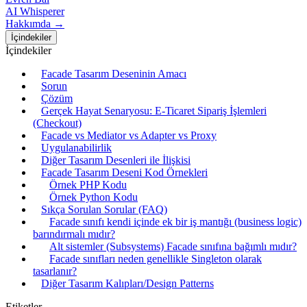
AI Whisperer
Hakkımda →
İçindekiler
İçindekiler
Facade Tasarım Deseninin Amacı
Sorun
Çözüm
Gerçek Hayat Senaryosu: E-Ticaret Sipariş İşlemleri
(Checkout)
Facade vs Mediator vs Adapter vs Proxy
Uygulanabilirlik
Diğer Tasarım Desenleri ile İlişkisi
Facade Tasarım Deseni Kod Örnekleri
Örnek PHP Kodu
Örnek Python Kodu
Sıkça Sorulan Sorular (FAQ)
Facade sınıfı kendi içinde ek bir iş mantığı (business logic)
barındırmalı mıdır?
Alt sistemler (Subsystems) Facade sınıfına bağımlı mıdır?
Facade sınıfları neden genellikle Singleton olarak
tasarlanır?
Diğer Tasarım Kalıpları/Design Patterns
Etiketler