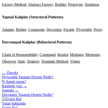
Factory Method
,
Abstract Factory
,
Builder
,
Prototype
,
Singleton
Yapısal Kalıplar (Structural Patterns)
Adapter
,
Bridge
,
Composite
,
Decorator
,
Facade
,
Flyweight
,
Proxy
Davranışsal Kalıplar (Behavioral Patterns)
Chain of Responsibility
,
Command
,
Iterator
,
Mediator
,
Memento
,
Observer
,
State
,
Strategy
,
Template Method
,
Visitor
← Önceki
Flyweight Tasarım Deseni Nedir?
↻ Şanslı mısın?
Rastgele yazı →
Sonraki →
Decorator Tasarım Deseni Nedir?
Yazar hakkında
Evren Bal