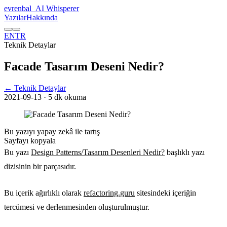
evrenbal
_
AI Whisperer
Yazılar
Hakkında
EN
TR
Teknik Detaylar
Facade Tasarım Deseni Nedir?
← Teknik Detaylar
2021-09-13
· 5 dk okuma
Bu yazıyı yapay zekâ ile tartış
Sayfayı kopyala
Bu yazı
Design Patterns/Tasarım Desenleri Nedir?
başlıklı yazı
dizisinin bir parçasıdır.
Bu içerik ağırlıklı olarak
refactoring.guru
sitesindeki içeriğin
tercümesi ve derlenmesinden oluşturulmuştur.