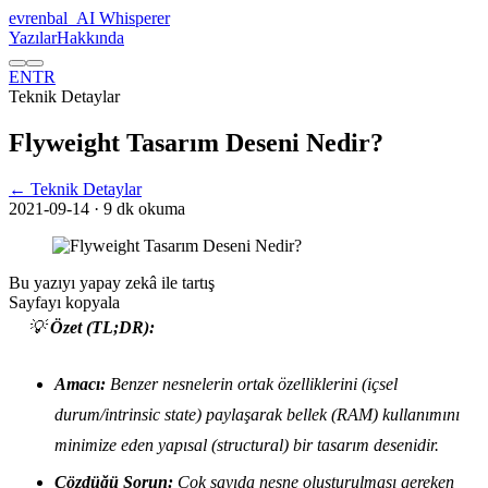
evrenbal
_
AI Whisperer
Yazılar
Hakkında
EN
TR
Teknik Detaylar
Flyweight Tasarım Deseni Nedir?
← Teknik Detaylar
2021-09-14
· 9 dk okuma
Bu yazıyı yapay zekâ ile tartış
Sayfayı kopyala
💡
Özet (TL;DR):
Amacı:
Benzer nesnelerin ortak özelliklerini (içsel
durum/intrinsic state) paylaşarak bellek (RAM) kullanımını
minimize eden yapısal (structural) bir tasarım desenidir.
Çözdüğü Sorun:
Çok sayıda nesne oluşturulması gereken