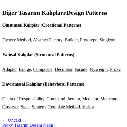
Diğer Tasarım Kalıpları/Design Patterns
Oluşumsal Kalıplar (Creational Patterns)
Factory Method
,
Abstract Factory
,
Builder
,
Prototype
,
Singleton
Yapısal Kalıplar (Structural Patterns)
Adapter
,
Bridge
,
Composite
,
Decorator
,
Facade
,
Flyweight
,
Proxy
Davranışsal Kalıplar (Behavioral Patterns)
Chain of Responsibility
,
Command
,
Iterator
,
Mediator
,
Memento
,
Observer
,
State
,
Strategy
,
Template Method
,
Visitor
← Önceki
Proxy Tasarım Deseni Nedir?