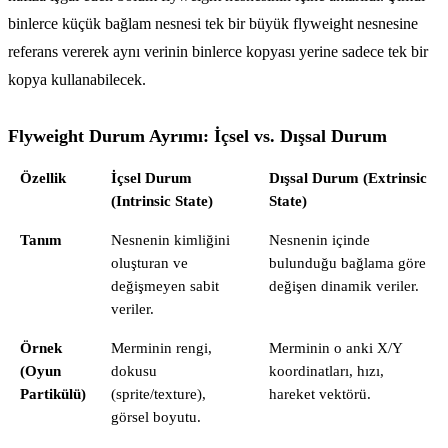
binlerce küçük bağlam nesnesi tek bir büyük flyweight nesnesine
referans vererek aynı verinin binlerce kopyası yerine sadece tek bir
kopya kullanabilecek.
Flyweight Durum Ayrımı: İçsel vs. Dışsal Durum
Özellik
İçsel Durum
Dışsal Durum (Extrinsic
(Intrinsic State)
State)
Tanım
Nesnenin kimliğini
Nesnenin içinde
oluşturan ve
bulunduğu bağlama göre
değişmeyen sabit
değişen dinamik veriler.
veriler.
Örnek
Merminin rengi,
Merminin o anki X/Y
(Oyun
dokusu
koordinatları, hızı,
Partikülü)
(sprite/texture),
hareket vektörü.
görsel boyutu.