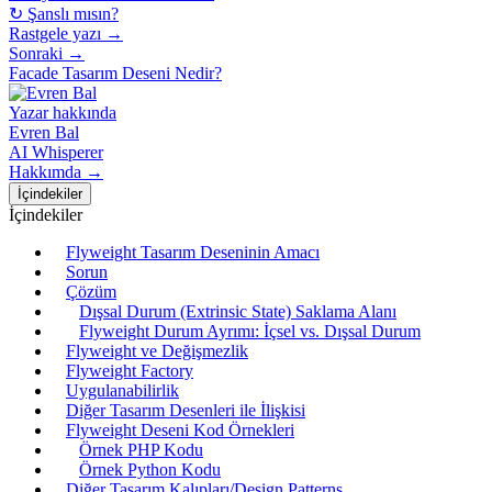
↻ Şanslı mısın?
Rastgele yazı →
Sonraki →
Facade Tasarım Deseni Nedir?
Yazar hakkında
Evren Bal
AI Whisperer
Hakkımda →
İçindekiler
İçindekiler
Flyweight Tasarım Deseninin Amacı
Sorun
Çözüm
Dışsal Durum (Extrinsic State) Saklama Alanı
Flyweight Durum Ayrımı: İçsel vs. Dışsal Durum
Flyweight ve Değişmezlik
Flyweight Factory
Uygulanabilirlik
Diğer Tasarım Desenleri ile İlişkisi
Flyweight Deseni Kod Örnekleri
Örnek PHP Kodu
Örnek Python Kodu
Diğer Tasarım Kalıpları/Design Patterns