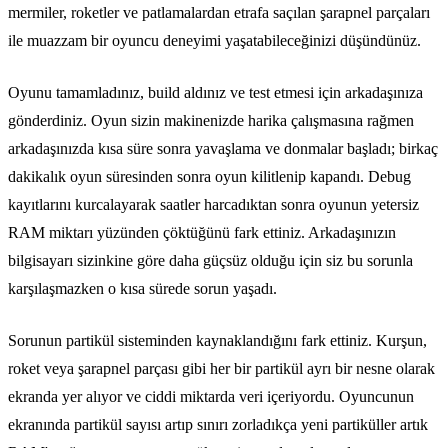
mermiler, roketler ve patlamalardan etrafa saçılan şarapnel parçaları
ile muazzam bir oyuncu deneyimi yaşatabileceğinizi düşündünüz.
Oyunu tamamladınız, build aldınız ve test etmesi için arkadaşınıza
gönderdiniz. Oyun sizin makinenizde harika çalışmasına rağmen
arkadaşınızda kısa süre sonra yavaşlama ve donmalar başladı; birkaç
dakikalık oyun süresinden sonra oyun kilitlenip kapandı. Debug
kayıtlarını kurcalayarak saatler harcadıktan sonra oyunun yetersiz
RAM miktarı yüzünden çöktüğünü fark ettiniz. Arkadaşınızın
bilgisayarı sizinkine göre daha güçsüz olduğu için siz bu sorunla
karşılaşmazken o kısa sürede sorun yaşadı.
Sorunun partikül sisteminden kaynaklandığını fark ettiniz. Kurşun,
roket veya şarapnel parçası gibi her bir partikül ayrı bir nesne olarak
ekranda yer alıyor ve ciddi miktarda veri içeriyordu. Oyuncunun
ekranında partikül sayısı artıp sınırı zorladıkça yeni partiküller artık