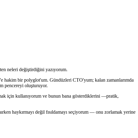
en neleri değiştirdiğini yazıyorum.
ack'e hakim bir polyglot'um. Gündüzleri CTO'yum; kalan zamanlarımda
ğım pencereyi oluşturuyor.
mak için kullanıyorum ve bunun bana gösterdiklerini —pratik,
lanırken haykırmayı değil fısıldamayı seçiyorum — onu zorlamak yerine