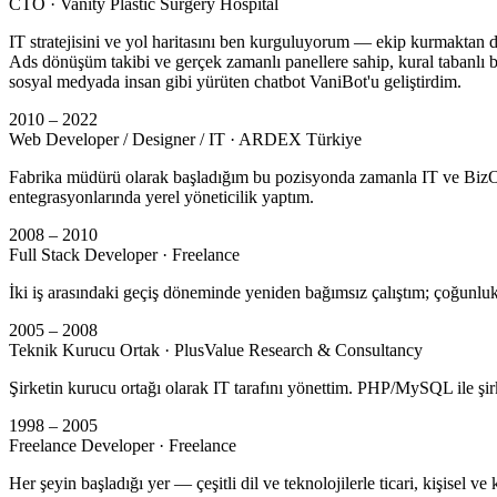
CTO
· Vanity Plastic Surgery Hospital
IT stratejisini ve yol haritasını ben kurguluyorum — ekip kurmaktan 
Ads dönüşüm takibi ve gerçek zamanlı panellere sahip, kural tabanl
sosyal medyada insan gibi yürüten chatbot VaniBot'u geliştirdim.
2010 – 2022
Web Developer / Designer / IT
· ARDEX Türkiye
Fabrika müdürü olarak başladığım bu pozisyonda zamanla IT ve BizOps y
entegrasyonlarında yerel yöneticilik yaptım.
2008 – 2010
Full Stack Developer
· Freelance
İki iş arasındaki geçiş döneminde yeniden bağımsız çalıştım; çoğunlukla
2005 – 2008
Teknik Kurucu Ortak
· PlusValue Research & Consultancy
Şirketin kurucu ortağı olarak IT tarafını yönettim. PHP/MySQL ile şir
1998 – 2005
Freelance Developer
· Freelance
Her şeyin başladığı yer — çeşitli dil ve teknolojilerle ticari, kişisel v