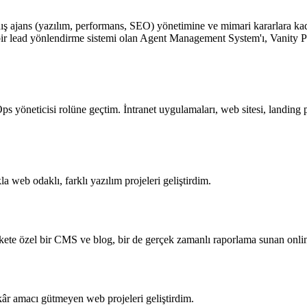
dış ajans (yazılım, performans, SEO) yönetimine ve mimari kararlara ka
ı bir lead yönlendirme sistemi olan Agent Management System'ı, Vani
öneticisi rolüne geçtim. İntranet uygulamaları, web sitesi, landing pag
 web odaklı, farklı yazılım projeleri geliştirdim.
kete özel bir CMS ve blog, bir de gerçek zamanlı raporlama sunan online
e kâr amacı gütmeyen web projeleri geliştirdim.