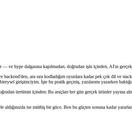
ar — ve hype dalgasına kapılmadan, doğrudan işin içinden, AI'ın gerçekt
d ve backend'den, ara sıra kodladığım oyunlara kadar pek çok dil ve st
 bireysel girişimciyim. İşte bu pratik geçmiş, yazılarımı yazarken baktı
oğrudan üretimin içinden: Bu araçları her gün gerçek ürünler yayına al
ele aldığınızda ise müthiş bir güce. Ben bu güçten sonuna kadar yarar