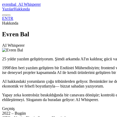
evrenbal
_
AI Whisperer
Yazılar
Hakkında
EN
TR
Hakkında
Evren Bal
AI Whisperer
25 yıldır yazılım geliştiriyorum. Şimdi arkamda AI'ın kaldıraç gücü v
1998'den beri yazılım geliştiren bir Endüstri Mühendisiyim; fronten
ise deneysel projeler kapsamında AI ile kendi ürünlerimi geliştiren bir
AI hakkındaki yorumların çoğu tribünlerden geliyor. Benimkiler ise d
ekonomik ve felsefi boyutlarıyla— bizzat sahadan yazıyorum.
Yapay zeka kontrolsüz bırakıldığında bir canavara dönüşür; kontrolü 
ehlileştirmeyi. Sloganım da buradan geliyor: AI Whisperer.
Geçmiş
2022 – Bugün