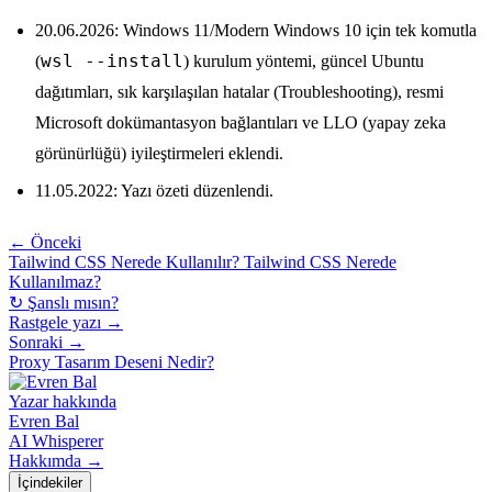
20.06.2026: Windows 11/Modern Windows 10 için tek komutla
wsl --install
(
) kurulum yöntemi, güncel Ubuntu
dağıtımları, sık karşılaşılan hatalar (Troubleshooting), resmi
Microsoft dokümantasyon bağlantıları ve LLO (yapay zeka
görünürlüğü) iyileştirmeleri eklendi.
11.05.2022: Yazı özeti düzenlendi.
← Önceki
Tailwind CSS Nerede Kullanılır? Tailwind CSS Nerede
Kullanılmaz?
↻ Şanslı mısın?
Rastgele yazı →
Sonraki →
Proxy Tasarım Deseni Nedir?
Yazar hakkında
Evren Bal
AI Whisperer
Hakkımda →
İçindekiler