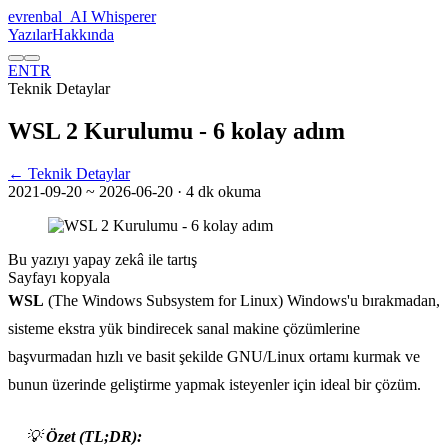
evrenbal
_
AI Whisperer
Yazılar
Hakkında
EN
TR
Teknik Detaylar
WSL 2 Kurulumu - 6 kolay adım
← Teknik Detaylar
2021-09-20
~ 2026-06-20
· 4 dk okuma
Bu yazıyı yapay zekâ ile tartış
Sayfayı kopyala
WSL
(The Windows Subsystem for Linux) Windows'u bırakmadan,
sisteme ekstra yük bindirecek sanal makine çözümlerine
başvurmadan hızlı ve basit şekilde GNU/Linux ortamı kurmak ve
bunun üzerinde geliştirme yapmak isteyenler için ideal bir çözüm.
💡
Özet (TL;DR):