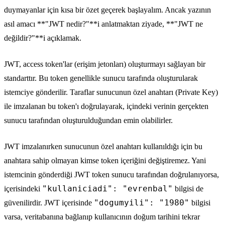
duymayanlar için kısa bir özet geçerek başlayalım. Ancak yazının
asıl amacı **"JWT nedir?"**i anlatmaktan ziyade, **"JWT ne
değildir?"**i açıklamak.
JWT, access token'lar (erişim jetonları) oluşturmayı sağlayan bir
standarttır. Bu token genellikle sunucu tarafında oluşturularak
istemciye gönderilir. Taraflar sunucunun özel anahtarı (Private Key)
ile imzalanan bu token'ı doğrulayarak, içindeki verinin gerçekten
sunucu tarafından oluşturulduğundan emin olabilirler.
JWT imzalanırken sunucunun özel anahtarı kullanıldığı için bu
anahtara sahip olmayan kimse token içeriğini değiştiremez. Yani
istemcinin gönderdiği JWT token sunucu tarafından doğrulanıyorsa,
"kullaniciadi": "evrenbal"
içerisindeki
bilgisi de
"dogumyili": "1980"
güvenilirdir. JWT içerisinde
bilgisi
varsa, veritabanına bağlanıp kullanıcının doğum tarihini tekrar