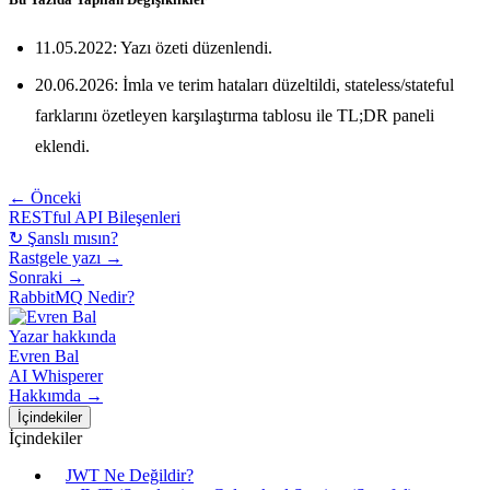
11.05.2022: Yazı özeti düzenlendi.
20.06.2026: İmla ve terim hataları düzeltildi, stateless/stateful
farklarını özetleyen karşılaştırma tablosu ile TL;DR paneli
eklendi.
← Önceki
RESTful API Bileşenleri
↻ Şanslı mısın?
Rastgele yazı →
Sonraki →
RabbitMQ Nedir?
Yazar hakkında
Evren Bal
AI Whisperer
Hakkımda →
İçindekiler
İçindekiler
JWT Ne Değildir?