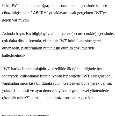
Peki, JWT ile bu kadar uğraştıktan sonra token içerisinde sadece
"ABCDE"
cihaz bilgisi olan
yi saklayacaksak gerçekten JWT'ye
gerek var mıydı?
Aslında hayır. Bu bilgiyi güvenli bir çerez (secure cookie) içerisinde,
çok daha düşük boyutla, ekstra bir JWT kütüphanesine gerek
duymadan, platformların bütünleşik oturum çözümleriyle
halledebilirdik.
JWT harika bir teknolojidir ve özellikle ilk öğrenildiğinde her
senaryoda kullanılmak istenir. Ancak bir projede JWT entegrasyonu
yapmadan önce kısa bir duraksayıp, "Gerçekten buna gerek var mı,
yoksa daha basit ve aynı derecede güvenli geleneksel yöntemlerle
çözebilir miyiz?" sorusunu kendimize sormamız gerekir.
Bu Yazıda Yapılan Değişiklikler