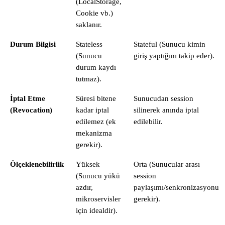
(LocalStorage,
Cookie vb.)
saklanır.
Durum Bilgisi
Stateless
Stateful (Sunucu kimin
(Sunucu
giriş yaptığını takip eder).
durum kaydı
tutmaz).
İptal Etme
Süresi bitene
Sunucudan session
(Revocation)
kadar iptal
silinerek anında iptal
edilemez (ek
edilebilir.
mekanizma
gerekir).
Ölçeklenebilirlik
Yüksek
Orta (Sunucular arası
(Sunucu yükü
session
azdır,
paylaşımı/senkronizasyonu
mikroservisler
gerekir).
için idealdir).