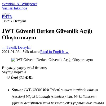
evrenbal
_
AI Whisperer
Yazılar
Hakkında
EN
TR
Teknik Detaylar
JWT Güvenli Derken Güvenlik Açığı
Oluşturmayın
← Teknik Detaylar
2021-01-08
· 5 dk okuma
Read in English →
Bu yazıyı yapay zekâ ile tartış
Sayfayı kopyala
💡
Özet (TL;DR):
Sorun:
JWT (JSON Web Token) sunucu tarafında oturum
(session) bilgisi tutmadığı (stateless) için, bir kullanıcının
şifresini değiştirmesi veya hesaptan çıkış yapması durumunda