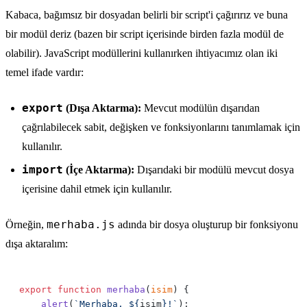
Kabaca, bağımsız bir dosyadan belirli bir script'i çağırırız ve buna
bir modül deriz (bazen bir script içerisinde birden fazla modül de
olabilir). JavaScript modüllerini kullanırken ihtiyacımız olan iki
temel ifade vardır:
export
(Dışa Aktarma):
Mevcut modülün dışarıdan
çağrılabilecek sabit, değişken ve fonksiyonlarını tanımlamak için
kullanılır.
import
(İçe Aktarma):
Dışarıdaki bir modülü mevcut dosya
içerisine dahil etmek için kullanılır.
merhaba.js
Örneğin,
adında bir dosya oluşturup bir fonksiyonu
dışa aktaralım:
export
 function
 merhaba
(
isim
    alert
(
`Merhaba, ${
isim
}!`