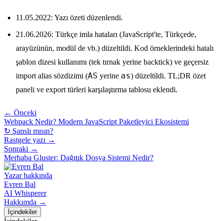
11.05.2022: Yazı özeti düzenlendi.
21.06.2026: Türkçe imla hataları (JavaScript'te, Türkçede,
arayüzünün, modül de vb.) düzeltildi. Kod örneklerindeki hatalı
şablon dizesi kullanımı (tek tırnak yerine backtick) ve geçersiz
AS
as
import alias sözdizimi (
yerine
) düzeltildi. TL;DR özet
paneli ve export türleri karşılaştırma tablosu eklendi.
← Önceki
Webpack Nedir? Modern JavaScript Paketleyici Ekosistemi
↻ Şanslı mısın?
Rastgele yazı →
Sonraki →
Merhaba Gluster: Dağıtık Dosya Sistemi Nedir?
Yazar hakkında
Evren Bal
AI Whisperer
Hakkımda →
İçindekiler