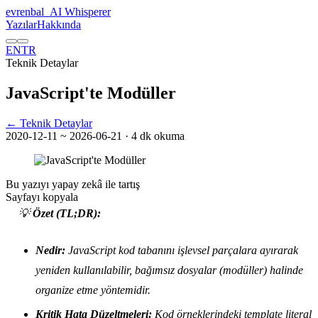
evrenbal
_
AI Whisperer
Yazılar
Hakkında
EN
TR
Teknik Detaylar
JavaScript'te Modüller
← Teknik Detaylar
2020-12-11
~ 2026-06-21
· 4 dk okuma
Bu yazıyı yapay zekâ ile tartış
Sayfayı kopyala
💡
Özet (TL;DR):
Nedir:
JavaScript kod tabanını işlevsel parçalara ayırarak
yeniden kullanılabilir, bağımsız dosyalar (modüller) halinde
organize etme yöntemidir.
Kritik Hata Düzeltmeleri:
Kod örneklerindeki template literal