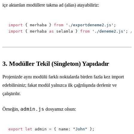
içe aktarılan modüllere takma ad (alias) atayabiliriz:
import
 { merhaba } 
from
 './exportdeneme2.js'
import
 { merhaba 
as
 selamla } 
from
 './deneme2.js'
; 
3. Modüller Tekil (Singleton) Yapıdadır
Projenizde aynı modülü farklı noktalarda birden fazla kez import
edebilirsiniz; fakat modül yalnızca ilk çağrılışında derlenir ve
çalıştırılır.
admin.js
Örneğin,
dosyamız olsun:
export
 let
 admin 
=
 { name: 
"John"