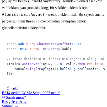
paylaşımlı bellek (SharedArrayBuffer) üzerindeki verileri asenkron
ve bloklamayan (non-blocking) bir şekilde beklemek için
Atomics.waitAsync()
metodu eklenmiştir. Bu sayede ana iş
parçacığı (main thread) bloke olmadan paylaşılan bellek
güncellemelerini bekleyebilir.
const
 sab
 =
 new
 SharedArrayBuffer
(
1024
const
 int32
 =
 new
 Int32Array
Atomics.
waitAsync
(int32, 
0
, 
0
).value.
then
(
result
 =>
    console.
log
(
"Paylaşımlı bellek güncellendi!"
← Önceki
ES14 nedir? ECMAScript 2023 nedir?
↻ Şanslı mısın?
Rastgele yazı →
Sonraki →