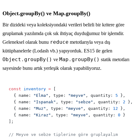
Object.groupBy() ve Map.groupBy()
Bir dizideki veya koleksiyondaki verileri belirli bir kritere göre
gruplamak yazılımda çok sık ihtiyaç duyduğumuz bir işlemdir.
reduce
Geleneksel olarak bunu
metotlarıyla veya dış
kütüphanelerle (Lodash vb.) yapıyorduk. ES15 ile gelen
Object.groupBy()
Map.groupBy()
ve
statik metotları
sayesinde bunu artık yerleşik olarak yapabiliyoruz.
const
 inventory
 =
  { name: 
"Elma"
, type: 
"meyve"
, quantity: 
5
  { name: 
"Ispanak"
, type: 
"sebze"
, quantity: 
2
  { name: 
"Muz"
, type: 
"meyve"
, quantity: 
12
  { name: 
"Kiraz"
, type: 
"meyve"
, quantity: 
0