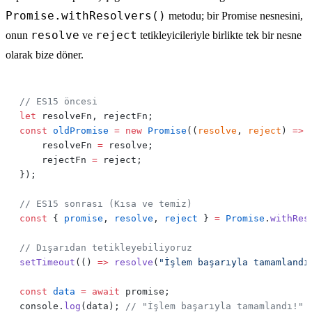
Promise.withResolvers()
metodu; bir Promise nesnesini,
resolve
reject
onun
ve
tetikleyicileriyle birlikte tek bir nesne
olarak bize döner.
let
const
 oldPromise
 =
 new
 Promise
((
resolve
, 
reject
) 
=>
    resolveFn 
=
    rejectFn 
=
const
 { 
promise
, 
resolve
, 
reject
 } 
=
 Promise
.
withRes
setTimeout
(() 
=>
 resolve
(
"İşlem başarıyla tamamlandı
const
 data
 =
 await
console.
log
(data); 