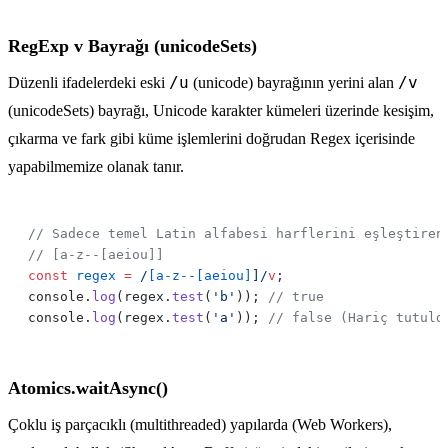
RegExp v Bayrağı (unicodeSets)
/u
/v
Düzenli ifadelerdeki eski
(unicode) bayrağının yerini alan
(unicodeSets) bayrağı, Unicode karakter kümeleri üzerinde kesişim,
çıkarma ve fark gibi küme işlemlerini doğrudan Regex içerisinde
yapabilmemize olanak tanır.
const
 regex
 =
 /
[a-z--[aeiou]
]
/
v
console.
log
(regex.
test
(
'b'
)); 
console.
log
(regex.
test
(
'a'
)); 
Atomics.waitAsync()
Çoklu iş parçacıklı (multithreaded) yapılarda (Web Workers),