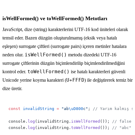
isWellFormed() ve toWellFormed() Metotları
JavaScript, dize (string) karakterlerini UTF-16 kod üniteleri olarak
temsil eder. Bazen düzgün oluşturulmamış (eksik veya hatalı
eşleşen) surrogate çiftleri (surrogate pairs) içeren metinler hatalara
isWellFormed()
neden olur.
metodu dizedeki UTF-16
surrogate çiftlerinin düzgün biçimlendirilip biçimlendirilmediğini
toWellFormed()
kontrol eder.
ise hatalı karakterleri güvenli
U+FFFD
Unicode yerine koyma karakteri (
) ile değiştirerek temiz bir
dize üretir.
const
 invalidString
 =
 "ab
\uD800
c"
; 
console.
log
(invalidString.
isWellFormed
()); 
console.
log
(invalidString.
toWellFormed
()); 