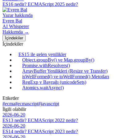
ES16 nedir? ECMAScript 2025 nedir?
Yazar hakkında
Evren Bal
AI Whisperer
Hakkımda →
İçindekiler
İçindekiler
ES15 ile gelen yenilikler
Object.groupBy() ve Map.groupBy()
Promise.withResolvers()
ArrayBuffer Yenilikleri (Resize ve Transfer)
isWellFormed() ve toWellFormed() Metotları
RegExp v Bayrağı (unicodeSets)
Atomics.waitAsync()
Etiketler
#ecma
#ecmascript
#javascript
İlgili olabilir
2026-06-20
ES13 nedir? ECMAScript 2022 nedir?
2026-06-20
ES14 nedir? ECMAScript 2023 nedir?
2026-06-20