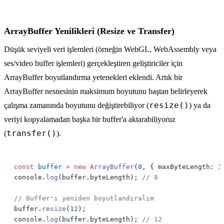
ArrayBuffer Yenilikleri (Resize ve Transfer)
Düşük seviyeli veri işlemleri (örneğin WebGL, WebAssembly veya
ses/video buffer işlemleri) gerçekleştiren geliştiriciler için
ArrayBuffer boyutlandırma yetenekleri eklendi. Artık bir
ArrayBuffer nesnesinin maksimum boyutunu baştan belirleyerek
resize()
çalışma zamanında boyutunu değiştirebiliyor (
) ya da
veriyi kopyalamadan başka bir buffer'a aktarabiliyoruz
transfer()
(
).
const
 buffer
 =
 new
 ArrayBuffer
(
8
, { maxByteLength: 
1
console.
log
(buffer.byteLength); 
buffer.
resize
(
12
console.
log
(buffer.byteLength); 