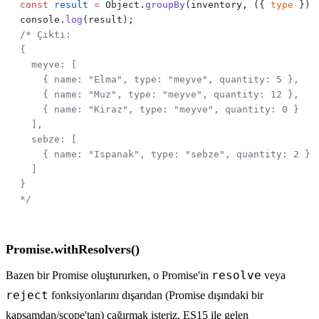
const
 result
 =
 Object.
groupBy
(inventory, ({ 
type
 }) 
console.
log
Promise.withResolvers()
resolve
Bazen bir Promise oluştururken, o Promise'in
veya
reject
fonksiyonlarını dışarıdan (Promise dışındaki bir
kapsamdan/scope'tan) çağırmak isteriz. ES15 ile gelen