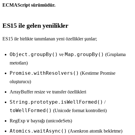
ECMAScript sürümüdür.
ES15 ile gelen yenilikler
ES15 ile birlikte tanımlanan yeni özellikler şunlar;
Object.groupBy()
Map.groupBy()
ve
(Gruplama
metotları)
Promise.withResolvers()
(Kestirme Promise
oluşturucu)
ArrayBuffer resize ve transfer özellikleri
String.prototype.isWellFormed()
/
toWellFormed()
(Unicode format kontrolleri)
v
RegExp
bayrağı (unicodeSets)
Atomics.waitAsync()
(Asenkron atomik bekletme)