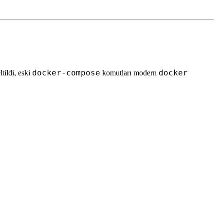
docker-compose
docker
tildi, eski
komutları modern