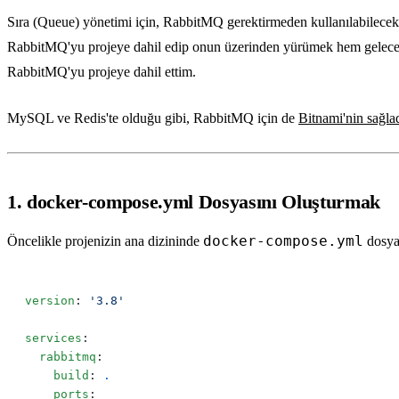
Sıra (Queue) yönetimi için, RabbitMQ gerektirmeden kullanılabilecek, 
RabbitMQ'yu projeye dahil edip onun üzerinden yürümek hem geleceğe y
RabbitMQ'yu projeye dahil ettim.
MySQL ve Redis'te olduğu gibi, RabbitMQ için de
Bitnami'nin sağlad
1. docker-compose.yml Dosyasını Oluşturmak
docker-compose.yml
Öncelikle projenizin ana dizininde
dosyam
version
: 
services
  rabbitmq
    build
: 
    ports