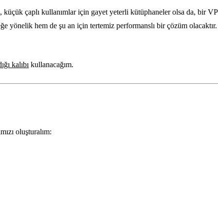
küçük çaplı kullanımlar için gayet yeterli kütüphaneler olsa da, bir V
önelik hem de şu an için tertemiz performanslı bir çözüm olacaktır. B
ığı kalıbı
kullanacağım.
ızı oluşturalım: