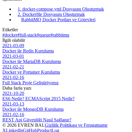
1. docker-compose.yml Dosyasını Oluşturmak
2. Dockerfile Dosyasını Oluşturmak
RabbitMQ Docker Portları ve Görevleri
Etiketler
#docker
#full-stack
#queue
#rabbitmq
İlgili olabilir
2021-03-09
Docker ile Redis Kurulumu
2021-03-01
Docker ile MariaDB Kurulumu
2021-02-21
Docker ve Portainer Kurulumu
2021-02-16
Full Stack Proje Geliştiriyoruz
Daha fazla yazı
2021-10-20
ES6 Nedir? ECMAScript 2015 Nedir?
2021-03-13
Docker ile MongoDB Kurulumu
2021-02-16
REST Api Güvenliği Nasıl Sağlanır?
© 2026 EVREN BAL
Gizlilik Politikası ve Feragatname
X
LinkedIn
GitHub
ProductLog