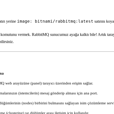
image: bitnami/rabbitmq:latest
tırı yerine
satırını koya
komutunu vermek. RabbitMQ sunucumuz ayağa kalktı bile! Artık tara
irsiniz.
ma
Q web arayüzüne (panel) tarayıcı üzerinden erişim sağlar.
alarınızın (istemcilerin) mesaj gönderip alması için ana port.
düğümlerinin (nodes) birbirini bulmasını sağlayan isim çözümleme servi
e (clustering) ve düğümler arası iletişim için kullanılır.