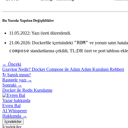
Bu Yazıda Yapılan Değişiklikler
11.05.2022: Yazı özeti düzenlendi.
"ROM"
21.06.2026: Dockerfile içerisindeki
ve yorum satırı hatal
compose
standartlarına çekildi, TL;DR özet ve port tablosu ekle
← Önceki
Graylog Nedir? Docker Compose ile Adım Adım Kurulum Rehberi
↻ Şanslı mısın?
Rastgele yazı →
Sonraki →
Docker ile Redis Kurulumu
Yazar hakkında
Evren Bal
AI Whisperer
Hakkımda →
İçindekiler
İçindekiler