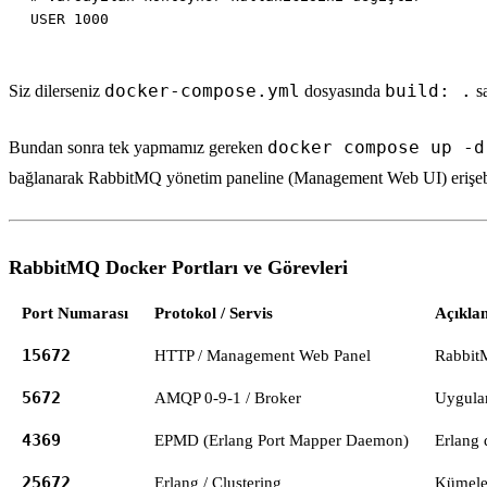
docker-compose.yml
build: .
Siz dilerseniz
dosyasında
sa
docker compose up -d
Bundan sonra tek yapmamız gereken
bağlanarak RabbitMQ yönetim paneline (Management Web UI) erişebil
RabbitMQ Docker Portları ve Görevleri
Port Numarası
Protokol / Servis
Açıkla
15672
HTTP / Management Web Panel
RabbitM
5672
AMQP 0-9-1 / Broker
Uygulam
4369
EPMD (Erlang Port Mapper Daemon)
Erlang 
25672
Erlang / Clustering
Kümelem