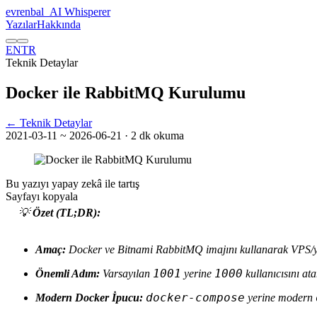
evrenbal
_
AI Whisperer
Yazılar
Hakkında
EN
TR
Teknik Detaylar
Docker ile RabbitMQ Kurulumu
← Teknik Detaylar
2021-03-11
~ 2026-06-21
· 2 dk okuma
Bu yazıyı yapay zekâ ile tartış
Sayfayı kopyala
💡
Özet (TL;DR):
Amaç:
Docker ve Bitnami RabbitMQ imajını kullanarak VPS/ye
1001
1000
Önemli Adım:
Varsayılan
yerine
kullanıcısını ata
docker-compose
Modern Docker İpucu:
yerine modern