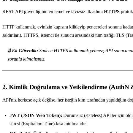
REST API güvenliğinin en temel ve tavizsiz ilk adımı
HTTPS
protok
HTTP kullanmak, evinizin kapısını kilitleyip pencereleri sonuna kada
saldırıları). HTTPS, istemci ile sunucu arasındaki tüm trafiği TLS (Tra
🔒
Ek Güvenlik:
Sadece HTTPS kullanmak yetmez; API sunucunuzda e
zorunlu kılmalısınız.
2. Kimlik Doğrulama ve Yetkilendirme (AuthN
API'niz herkese açık değilse, her isteğin kim tarafından yapıldığını d
JWT (JSON Web Token):
Durumsuz (stateless) API'ler için old
süresi (Expiration Time) kısa tutulmalıdır.