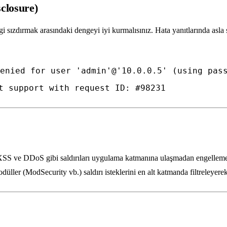
sclosure)
lgi sızdırmak arasındaki dengeyi iyi kurmalısınız. Hata yanıtlarında asla
enied for user 'admin'@'10.0.0.5' (using pas
t support with request ID: #98231
XSS ve DDoS gibi saldırıları uygulama katmanına ulaşmadan engelleme
ller (ModSecurity vb.) saldırı isteklerini en alt katmanda filtreleyere