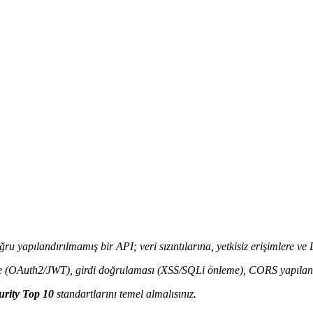
u yapılandırılmamış bir API; veri sızıntılarına, yetkisiz erişimlere ve 
e (OAuth2/JWT), girdi doğrulaması (XSS/SQLi önleme), CORS yapılandı
rity Top 10
standartlarını temel almalısınız.