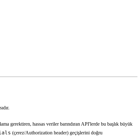
ıdır.
lama gerektiren, hassas veriler barındıran API'lerde bu başlık büyük
ials
(çerez/Authorization header) geçişlerini doğru