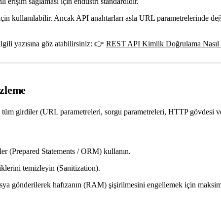
i erişim sağlaması için endüstri standardıdır.
 için kullanılabilir. Ancak API anahtarları asla URL parametrelerinde de
gili yazısına göz atabilirsiniz: 👉
REST API Kimlik Doğrulama Nasıl Y
izleme
n tüm girdiler (URL parametreleri, sorgu parametreleri, HTTP gövdesi v
ler (Prepared Statements / ORM) kullanın.
lerini temizleyin (Sanitization).
a gönderilerek hafızanın (RAM) şişirilmesini engellemek için maksi