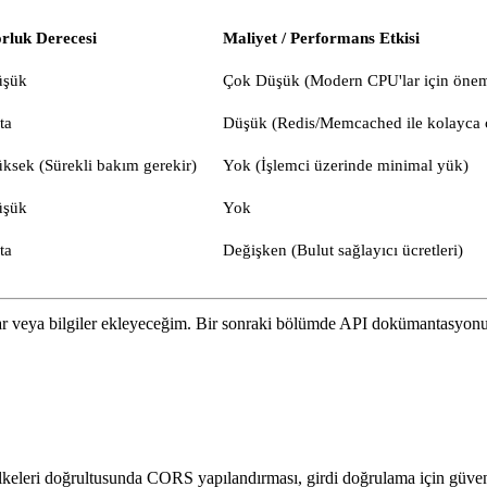
rluk Derecesi
Maliyet / Performans Etkisi
üşük
Çok Düşük (Modern CPU'lar için önem
ta
Düşük (Redis/Memcached ile kolayca 
ksek (Sürekli bakım gerekir)
Yok (İşlemci üzerinde minimal yük)
üşük
Yok
ta
Değişken (Bulut sağlayıcı ücretleri)
klar veya bilgiler ekleyeceğim. Bir sonraki bölümde API dokümantasyonun
lkeleri doğrultusunda CORS yapılandırması, girdi doğrulama için güve