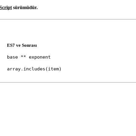
cript
sürümüdür.
ES7 ve Sonrası
base ** exponent
array.includes(item)