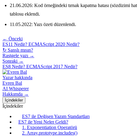
21.06.2026: Kod örneğindeki tırnak kapatma hatası (sözdizimi hata
tablosu eklendi.
11.05.2022: Yazı özeti düzenlendi.
← Önceki
ES11 Nedir? ECMAScript 2020 Nedir?
↻ Şanslı mısın?
Rastgele yazı →
Sonraki →
ES8 Nedir? ECMAScript 2017 Nedir?
Yazar hakkında
Evren Bal
AI Whisperer
Hakkımda →
İçindekiler
İçindekiler
ES7 ile Değişen Yazım Standartları
ES7 ile Yeni Neler Geldi?
1. Exponentiation Operatörü
2. Array.prototype.includes()