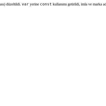
var
const
sı) düzeltildi.
yerine
kullanımı getirildi, imla ve marka a