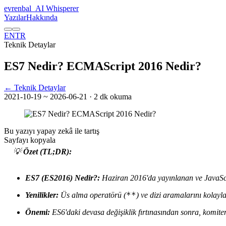
evrenbal
_
AI Whisperer
Yazılar
Hakkında
EN
TR
Teknik Detaylar
ES7 Nedir? ECMAScript 2016 Nedir?
← Teknik Detaylar
2021-10-19
~ 2026-06-21
· 2 dk okuma
Bu yazıyı yapay zekâ ile tartış
Sayfayı kopyala
💡
Özet (TL;DR):
ES7 (ES2016) Nedir?:
Haziran 2016'da yayınlanan ve JavaScr
**
Yenilikler:
Üs alma operatörü (
) ve dizi aramalarını kolayl
Önemi:
ES6'daki devasa değişiklik fırtınasından sonra, komiten