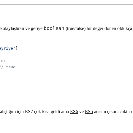
boolean
 kolaylaştıran ve geriye
(true/false) bir değer dönen oldukça f
ayriye"
lıştığım için ES7 çok kısa geldi ama
ES6
ve
ES5
acısını çıkartacaktır