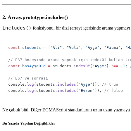
2. Array.prototype.includes()
includes()
fonksiyonu, bir dizi (array) içerisinde arama yapmayı
const
 students
 =
 [
"Ali"
, 
"Veli"
, 
"Ayşe"
, 
"Fatma"
, 
"H
const
 hasAyşeOld
 =
 students.
indexOf
(
"Ayşe"
) 
!==
 -
1
; 
console.
log
(students.
includes
(
"Ayşe"
)); 
console.
log
(students.
includes
(
"Evren"
)); 
Ne çabuk bitti.
Diğer ECMAScript standartlarını
uzun uzun yazmaya a
Bu Yazıda Yapılan Değişiklikler