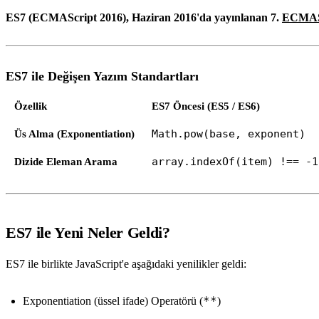
ES7 (ECMAScript 2016), Haziran 2016'da yayınlanan 7.
ECMAS
ES7 ile Değişen Yazım Standartları
Özellik
ES7 Öncesi (ES5 / ES6)
Üs Alma (Exponentiation)
Math.pow(base, exponent)
Dizide Eleman Arama
array.indexOf(item) !== -1
ES7 ile Yeni Neler Geldi?
ES7 ile birlikte JavaScript'e aşağıdaki yenilikler geldi:
**
Exponentiation (üssel ifade) Operatörü (
)