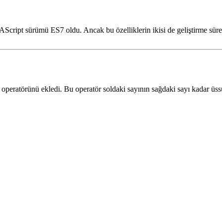
Script sürümü ES7 oldu. Ancak bu özelliklerin ikisi de geliştirme süreçl
operatörünü ekledi. Bu operatör soldaki sayının sağdaki sayı kadar üs