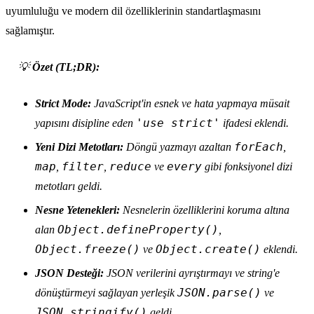
uyumluluğu ve modern dil özelliklerinin standartlaşmasını
sağlamıştır.
💡
Özet (TL;DR):
Strict Mode:
JavaScript'in esnek ve hata yapmaya müsait
'use strict'
yapısını disipline eden
ifadesi eklendi.
forEach
Yeni Dizi Metotları:
Döngü yazmayı azaltan
,
map
filter
reduce
every
,
,
ve
gibi fonksiyonel dizi
metotları geldi.
Nesne Yetenekleri:
Nesnelerin özelliklerini koruma altına
Object.defineProperty()
alan
,
Object.freeze()
Object.create()
ve
eklendi.
JSON Desteği:
JSON verilerini ayrıştırmayı ve string'e
JSON.parse()
dönüştürmeyi sağlayan yerleşik
ve
JSON.stringify()
geldi.