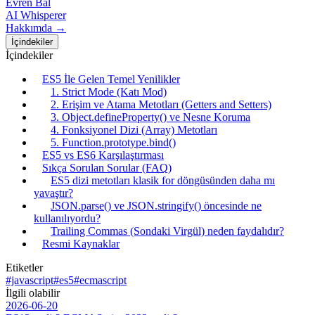
Evren Bal
AI Whisperer
Hakkımda →
İçindekiler
İçindekiler
ES5 İle Gelen Temel Yenilikler
1. Strict Mode (Katı Mod)
2. Erişim ve Atama Metotları (Getters and Setters)
3. Object.defineProperty() ve Nesne Koruma
4. Fonksiyonel Dizi (Array) Metotları
5. Function.prototype.bind()
ES5 vs ES6 Karşılaştırması
Sıkça Sorulan Sorular (FAQ)
ES5 dizi metotları klasik for döngüsünden daha mı
yavaştır?
JSON.parse() ve JSON.stringify() öncesinde ne
kullanılıyordu?
Trailing Commas (Sondaki Virgül) neden faydalıdır?
Resmi Kaynaklar
Etiketler
#javascript
#es5
#ecmascript
İlgili olabilir
2026-06-20