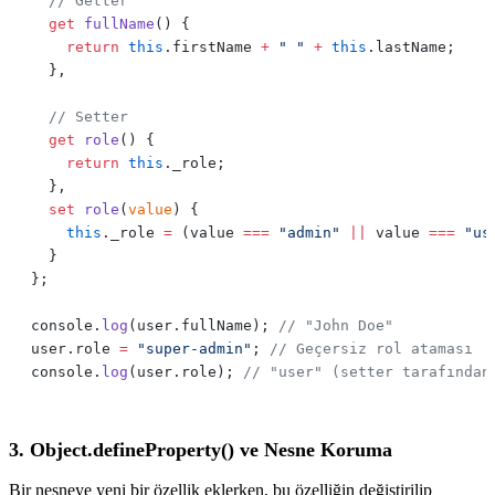
  get
 fullName
    return
 this
.firstName 
+
 " "
 +
 this
  get
 role
    return
 this
  set
 role
(
value
    this
._role 
=
 (value 
===
 "admin"
 ||
 value 
===
 "us
console.
log
(user.fullName); 
user.role 
=
 "super-admin"
; 
console.
log
(user.role); 
3. Object.defineProperty() ve Nesne Koruma
Bir nesneye yeni bir özellik eklerken, bu özelliğin değiştirilip