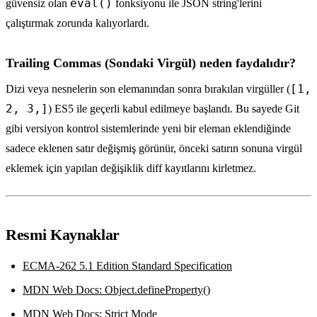
eval()
güvensiz olan
fonksiyonu ile JSON string'lerini
çalıştırmak zorunda kalıyorlardı.
Trailing Commas (Sondaki Virgül) neden faydalıdır?
[1,
Dizi veya nesnelerin son elemanından sonra bırakılan virgüller (
2, 3,]
) ES5 ile geçerli kabul edilmeye başlandı. Bu sayede Git
gibi versiyon kontrol sistemlerinde yeni bir eleman eklendiğinde
sadece eklenen satır değişmiş görünür, önceki satırın sonuna virgül
eklemek için yapılan değişiklik diff kayıtlarını kirletmez.
Resmi Kaynaklar
ECMA-262 5.1 Edition Standard Specification
MDN Web Docs: Object.defineProperty()
MDN Web Docs: Strict Mode