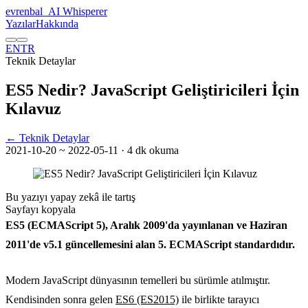
evrenbal
_
AI Whisperer
Yazılar
Hakkında
EN
TR
Teknik Detaylar
ES5 Nedir? JavaScript Geliştiricileri İçin
Kılavuz
← Teknik Detaylar
2021-10-20
~ 2022-05-11
· 4 dk okuma
Bu yazıyı yapay zekâ ile tartış
Sayfayı kopyala
ES5 (ECMAScript 5), Aralık 2009'da yayınlanan ve Haziran
2011'de v5.1 güncellemesini alan 5. ECMAScript standardıdır.
Modern JavaScript dünyasının temelleri bu sürümle atılmıştır.
Kendisinden sonra gelen
ES6 (ES2015)
ile birlikte tarayıcı