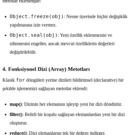
metotlar eklenmiştir:
Object.freeze(obj)
: Nesne üzerinde hiçbir değişiklik
yapılmasına izin vermez.
Object.seal(obj)
: Yeni özellik eklenmesini ve
silinmesini engeller, ancak mevcut özelliklerin değerleri
değiştirilebilir.
4. Fonksiyonel Dizi (Array) Metotları
for
Klasik
döngüleri yerine dizileri bildirimsel (declarative) bir
şekilde işlememizi sağlayan metotlar eklendi:
map()
: Dizinin her elemanını işleyip yeni bir dizi döndürür.
filter()
: Belirli bir koşulu sağlayan elemanlardan yeni bir dizi
oluşturur.
reduce()
: Dizi elemanlarını tek bir değere indirger.