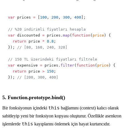
var
 prices 
=
 [
100
, 
200
, 
300
, 
400
var
 discounted 
=
 prices.
map
(
function
(
price
  return
 price 
*
 0.8
}); 
var
 expensive 
=
 prices.
filter
(
function
(
price
  return
 price 
>
 150
}); 
5. Function.prototype.bind()
this
Bir fonksiyonun içindeki
bağlamını (context) kalıcı olarak
sabitleyip yeni bir fonksiyon kopyası oluşturur. Özellikle asenkron
this
işlemlerde
kayıplarını önlemek için hayat kurtarıcıdır.