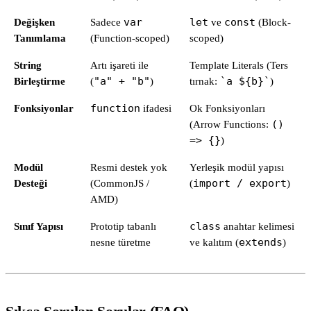
Değişken
Sadece
var
let
ve
const
(Block-
Tanımlama
(Function-scoped)
scoped)
String
Artı işareti ile
Template Literals (Ters
Birleştirme
(
"a" + "b"
)
tırnak:
`a ${b}`
)
Fonksiyonlar
function
ifadesi
Ok Fonksiyonları
(Arrow Functions:
()
=> {}
)
Modül
Resmi destek yok
Yerleşik modül yapısı
Desteği
(CommonJS /
(
import / export
)
AMD)
Sınıf Yapısı
Prototip tabanlı
class
anahtar kelimesi
nesne türetme
ve kalıtım (
extends
)