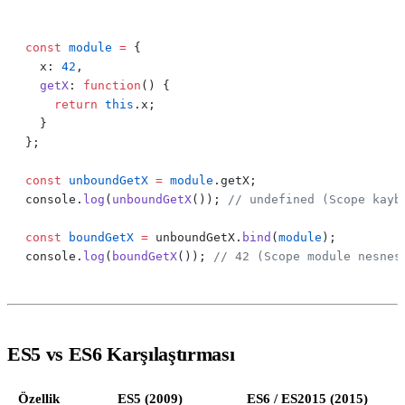
const
 module
 =
  x: 
42
  getX
: 
function
    return
 this
const
 unboundGetX
 =
 module
console.
log
(
unboundGetX
()); 
const
 boundGetX
 =
 unboundGetX.
bind
(
module
console.
log
(
boundGetX
()); 
ES5 vs ES6 Karşılaştırması
Özellik
ES5 (2009)
ES6 / ES2015 (2015)