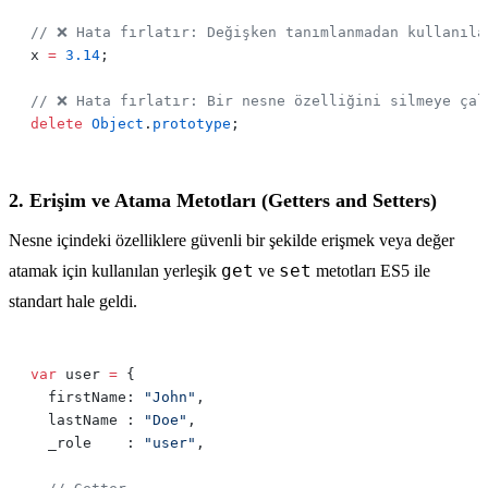
x 
=
 3.14
delete
 Object
.
prototype
2. Erişim ve Atama Metotları (Getters and Setters)
Nesne içindeki özelliklere güvenli bir şekilde erişmek veya değer
get
set
atamak için kullanılan yerleşik
ve
metotları ES5 ile
standart hale geldi.
var
 user 
=
  firstName: 
"John"
  lastName : 
"Doe"
  _role    : 
"user"