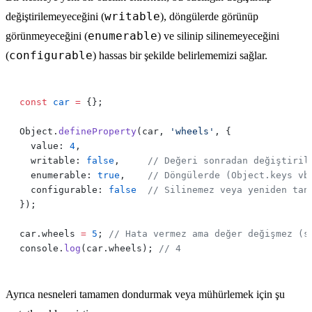
writable
değiştirilemeyeceğini (
), döngülerde görünüp
enumerable
görünmeyeceğini (
) ve silinip silinemeyeceğini
configurable
(
) hassas bir şekilde belirlememizi sağlar.
const
 car
 =
Object.
defineProperty
(car, 
'wheels'
  value: 
4
  writable: 
false
,     
  enumerable: 
true
,    
  configurable: 
false
car.wheels 
=
 5
; 
console.
log
(car.wheels); 
Ayrıca nesneleri tamamen dondurmak veya mühürlemek için şu