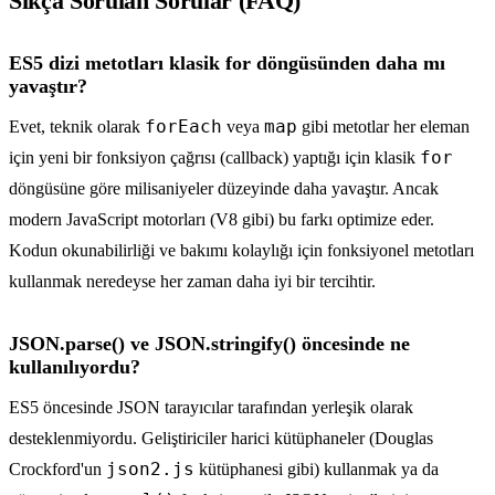
Sıkça Sorulan Sorular (FAQ)
ES5 dizi metotları klasik for döngüsünden daha mı
yavaştır?
forEach
map
Evet, teknik olarak
veya
gibi metotlar her eleman
for
için yeni bir fonksiyon çağrısı (callback) yaptığı için klasik
döngüsüne göre milisaniyeler düzeyinde daha yavaştır. Ancak
modern JavaScript motorları (V8 gibi) bu farkı optimize eder.
Kodun okunabilirliği ve bakımı kolaylığı için fonksiyonel metotları
kullanmak neredeyse her zaman daha iyi bir tercihtir.
JSON.parse() ve JSON.stringify() öncesinde ne
kullanılıyordu?
ES5 öncesinde JSON tarayıcılar tarafından yerleşik olarak
desteklenmiyordu. Geliştiriciler harici kütüphaneler (Douglas
json2.js
Crockford'un
kütüphanesi gibi) kullanmak ya da