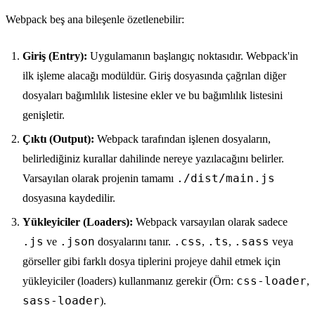
Webpack beş ana bileşenle özetlenebilir:
Giriş (Entry):
Uygulamanın başlangıç noktasıdır. Webpack'in
ilk işleme alacağı modüldür. Giriş dosyasında çağrılan diğer
dosyaları bağımlılık listesine ekler ve bu bağımlılık listesini
genişletir.
Çıktı (Output):
Webpack tarafından işlenen dosyaların,
belirlediğiniz kurallar dahilinde nereye yazılacağını belirler.
./dist/main.js
Varsayılan olarak projenin tamamı
dosyasına kaydedilir.
Yükleyiciler (Loaders):
Webpack varsayılan olarak sadece
.js
.json
.css
.ts
.sass
ve
dosyalarını tanır.
,
,
veya
görseller gibi farklı dosya tiplerini projeye dahil etmek için
css-loader
yükleyiciler (loaders) kullanmanız gerekir (Örn:
,
sass-loader
).