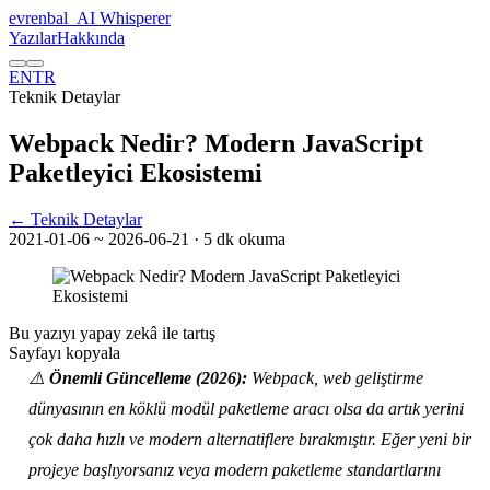
evrenbal
_
AI Whisperer
Yazılar
Hakkında
EN
TR
Teknik Detaylar
Webpack Nedir? Modern JavaScript
Paketleyici Ekosistemi
← Teknik Detaylar
2021-01-06
~ 2026-06-21
· 5 dk okuma
Bu yazıyı yapay zekâ ile tartış
Sayfayı kopyala
⚠️
Önemli Güncelleme (2026):
Webpack, web geliştirme
dünyasının en köklü modül paketleme aracı olsa da artık yerini
çok daha hızlı ve modern alternatiflere bırakmıştır. Eğer yeni bir
projeye başlıyorsanız veya modern paketleme standartlarını