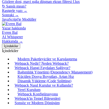
Gözlere dost, mavi ışığa düşman ekran filtresi f.lux
↻ Şanslı mısın?
Rastgele yazı →
Sonraki →
JavaScript'te Modüller
Yazar hakkında
Evren Bal
AI Whisperer
Hakkımda →
İçindekiler
İçindekiler
Modern Paketleyiciler ve Karşılaştırma
Webpack Nedir? Neden Webpack?
Webpack Hangi Faydaları Sağlıyor?
Bağımlılık Yönetimi (Dependency Management)
Küçülen Dosya Boyutları, Artan Hız
Dinamik Yükleme (Code Splitting)
Webpack Nasıl Kurulur ve Kullanılır?
Yerel Kurulum
Webpack Konfigürasyonu
Webpack'in Temel Bileşenleri
Sonsöz ve Modern Dönüşüm