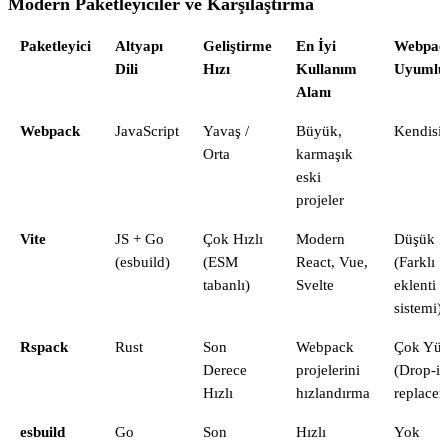
Modern Paketleyiciler ve Karşılaştırma
Paketleyici
Altyapı
Geliştirme
En İyi
Webpac
Dili
Hızı
Kullanım
Uyumlu
Alanı
Webpack
JavaScript
Yavaş /
Büyük,
Kendisi
Orta
karmaşık
eski
projeler
Vite
JS + Go
Çok Hızlı
Modern
Düşük
(esbuild)
(ESM
React, Vue,
(Farklı
tabanlı)
Svelte
eklenti
sistemi)
Rspack
Rust
Son
Webpack
Çok Yük
Derece
projelerini
(Drop-in
Hızlı
hızlandırma
replacem
esbuild
Go
Son
Hızlı
Yok