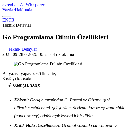
evrenbal
_
AI Whisperer
Yazılar
Hakkında
EN
TR
Teknik Detaylar
Go Programlama Dilinin Özellikleri
← Teknik Detaylar
2021-09-28
~ 2026-06-21
· 4 dk okuma
Bu yazıyı yapay zekâ ile tartış
Sayfayı kopyala
💡
Özet (TL;DR):
Kökeni:
Google tarafından C, Pascal ve Oberon gibi
dillerden esinlenerek geliştirilen, derleme hızı ve eş zamanlılık
(concurrency) odaklı açık kaynaklı bir dildir.
Kritik Hata Düzeltmeleri:
Orijinal yazıdaki çalışmayan ve