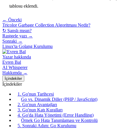
tablosu eklendi.
← Önceki
Tricolor Garbage Collection Algoritması Nedir?
↻ Şanslı mısın?
Rastgele yazı →
Sonraki →
Linux'ta Golang Kurulumu
Yazar hakkında
Evren Bal
AI Whisperer
Hakkımda →
İçindekiler
İçindekiler
1. Go'nun Tarihçesi
Go vs. Dinamik Diller (PHP / JavaScript)
2. Go'nun Avantajları
3. Go'nun Katı Kuralları
4. Go'da Hata Yönetimi (Error Handling)
Örnek Go Hata Tanımlaması ve Kontrolü
5. Sonraki Adım: Go Kurulumu