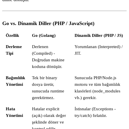
Go vs. Dinamik Diller (PHP / JavaScript)
Özellik
Go (Golang)
Dinamik Diller (PHP / JS)
Derleme
Derlenen
Yorumlanan (Interpreted) /
Tipi
(Compiled) -
JIT.
Doğrudan makine
koduna dönüşür.
Bağımlılık
Tek bir binary
Sunucuda PHP/Node.js
Yönetimi
dosya üretir,
motoru ve tüm bağımlılık
sunucuda runtime
klasörleri (node_modules
gerektirmez.
vb.) gerekir.
Hata
Hatalar explicit
İstisnalar (Exceptions -
Yönetimi
(açık) olarak değer
try/catch) fırlatılır.
şeklinde döner ve
kontrol edilir.