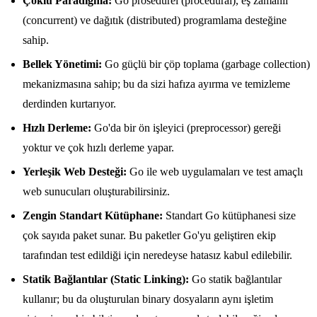
Çoklu Paradigma:
Go prosedürel (procedural), eş zamanlı
(concurrent) ve dağıtık (distributed) programlama desteğine
sahip.
Bellek Yönetimi:
Go güçlü bir çöp toplama (garbage collection)
mekanizmasına sahip; bu da sizi hafıza ayırma ve temizleme
derdinden kurtarıyor.
Hızlı Derleme:
Go'da bir ön işleyici (preprocessor) gereği
yoktur ve çok hızlı derleme yapar.
Yerleşik Web Desteği:
Go ile web uygulamaları ve test amaçlı
web sunucuları oluşturabilirsiniz.
Zengin Standart Kütüphane:
Standart Go kütüphanesi size
çok sayıda paket sunar. Bu paketler Go'yu geliştiren ekip
tarafından test edildiği için neredeyse hatasız kabul edilebilir.
Statik Bağlantılar (Static Linking):
Go statik bağlantılar
kullanır; bu da oluşturulan binary dosyaların aynı işletim