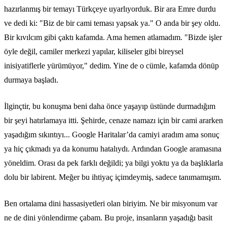
hazırlanmış bir temayı Türkçeye uyarlıyorduk. Bir ara Emre durdu
ve dedi ki: "Biz de bir cami teması yapsak ya." O anda bir şey oldu.
Bir kıvılcım gibi çaktı kafamda. Ama hemen atlamadım. "Bizde işler
öyle değil, camiler merkezi yapılar, kiliseler gibi bireysel
inisiyatiflerle yürümüyor," dedim. Yine de o cümle, kafamda dönüp
durmaya başladı.
İlginçtir, bu konuşma beni daha önce yaşayıp üstünde durmadığım
bir şeyi hatırlamaya itti. Şehirde, cenaze namazı için bir cami ararken
yaşadığım sıkıntıyı... Google Haritalar’da camiyi aradım ama sonuç
ya hiç çıkmadı ya da konumu hatalıydı. Ardından Google aramasına
yöneldim. Orası da pek farklı değildi; ya bilgi yoktu ya da başlıklarla
dolu bir labirent. Meğer bu ihtiyaç içimdeymiş, sadece tanımamışım.
Ben ortalama dini hassasiyetleri olan biriyim. Ne bir misyonum var
ne de dini yönlendirme çabam. Bu proje, insanların yaşadığı basit