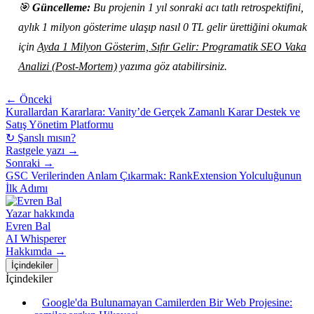
🎯
Güncelleme:
Bu projenin 1 yıl sonraki acı tatlı retrospektifini,
aylık 1 milyon gösterime ulaşıp nasıl 0 TL gelir ürettiğini okumak
için
Ayda 1 Milyon Gösterim, Sıfır Gelir: Programatik SEO Vaka
Analizi (Post-Mortem)
yazıma göz atabilirsiniz.
← Önceki
Kurallardan Kararlara: Vanity’de Gerçek Zamanlı Karar Destek ve
Satış Yönetim Platformu
↻ Şanslı mısın?
Rastgele yazı →
Sonraki →
GSC Verilerinden Anlam Çıkarmak: RankExtension Yolculuğunun
İlk Adımı
Yazar hakkında
Evren Bal
AI Whisperer
Hakkımda →
İçindekiler
İçindekiler
Google'da Bulunamayan Camilerden Bir Web Projesine: