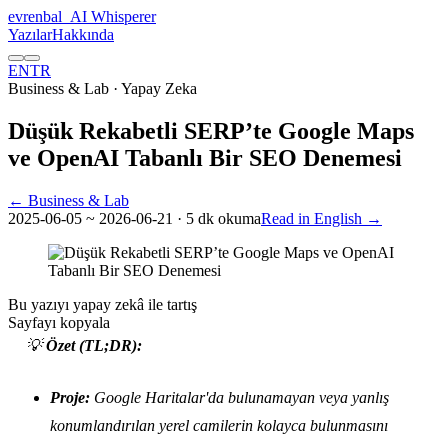
evrenbal
_
AI Whisperer
Yazılar
Hakkında
EN
TR
Business & Lab
· Yapay Zeka
Düşük Rekabetli SERP’te Google Maps
ve OpenAI Tabanlı Bir SEO Denemesi
← Business & Lab
2025-06-05
~ 2026-06-21
· 5 dk okuma
Read in English →
Bu yazıyı yapay zekâ ile tartış
Sayfayı kopyala
💡
Özet (TL;DR):
Proje:
Google Haritalar'da bulunamayan veya yanlış
konumlandırılan yerel camilerin kolayca bulunmasını