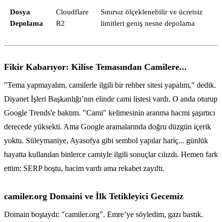
Dosya
Cloudflare
Sınırsız ölçeklenebilir ve ücretsiz
Depolama
R2
limitleri geniş nesne depolama
Fikir Kabarıyor: Kilise Temasından Camilere...
"Tema yapmayalım, camilerle ilgili bir rehber sitesi yapalım," dedik.
Diyanet İşleri Başkanlığı’nın elinde cami listesi vardı. O anda oturup
Google Trends'e baktım. "Cami" kelimesinin aranma hacmi şaşırtıcı
derecede yüksekti. Ama Google aramalarında doğru düzgün içerik
yoktu. Süleymaniye, Ayasofya gibi sembol yapılar hariç... günlük
hayatta kullanılan binlerce camiyle ilgili sonuçlar cılızdı. Hemen fark
ettim: SERP boştu, hacim vardı ama rekabet zayıftı.
camiler.org Domaini ve İlk Tetikleyici Gecemiz
Domain boştaydı: "camiler.org". Emre’ye söyledim, gazı bastık.