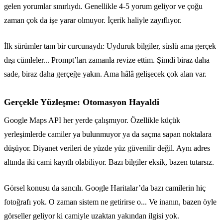
gelen yorumlar sınırlıydı. Genellikle 4-5 yorum geliyor ve çoğu
zaman çok da işe yarar olmuyor. İçerik haliyle zayıflıyor.
İlk sürümler tam bir curcunaydı: Uyduruk bilgiler, süslü ama gerçek
dışı cümleler... Prompt’ları zamanla revize ettim. Şimdi biraz daha
sade, biraz daha gerçeğe yakın. Ama hâlâ gelişecek çok alan var.
Gerçekle Yüzleşme: Otomasyon Hayaldi
Google Maps API her yerde çalışmıyor. Özellikle küçük
yerleşimlerde camiler ya bulunmuyor ya da saçma sapan noktalara
düşüyor. Diyanet verileri de yüzde yüz güvenilir değil. Aynı adres
altında iki cami kayıtlı olabiliyor. Bazı bilgiler eksik, bazen tutarsız.
Görsel konusu da sancılı. Google Haritalar’da bazı camilerin hiç
fotoğrafı yok. O zaman sistem ne getirirse o... Ve inanın, bazen öyle
görseller geliyor ki camiyle uzaktan yakından ilgisi yok.