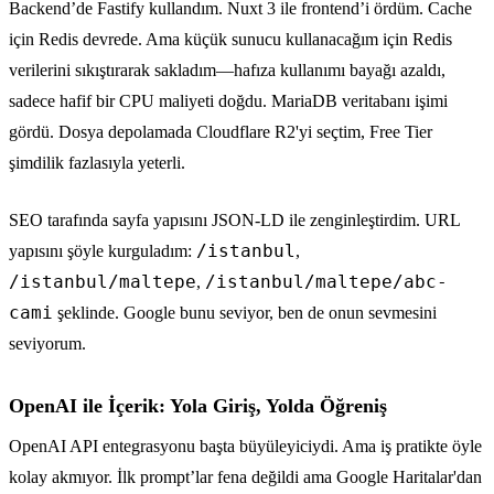
Backend’de Fastify kullandım. Nuxt 3 ile frontend’i ördüm. Cache
için Redis devrede. Ama küçük sunucu kullanacağım için Redis
verilerini sıkıştırarak sakladım—hafıza kullanımı bayağı azaldı,
sadece hafif bir CPU maliyeti doğdu. MariaDB veritabanı işimi
gördü. Dosya depolamada Cloudflare R2'yi seçtim, Free Tier
şimdilik fazlasıyla yeterli.
SEO tarafında sayfa yapısını JSON-LD ile zenginleştirdim. URL
/istanbul
yapısını şöyle kurguladım:
,
/istanbul/maltepe
/istanbul/maltepe/abc-
,
cami
şeklinde. Google bunu seviyor, ben de onun sevmesini
seviyorum.
OpenAI ile İçerik: Yola Giriş, Yolda Öğreniş
OpenAI API entegrasyonu başta büyüleyiciydi. Ama iş pratikte öyle
kolay akmıyor. İlk prompt’lar fena değildi ama Google Haritalar'dan