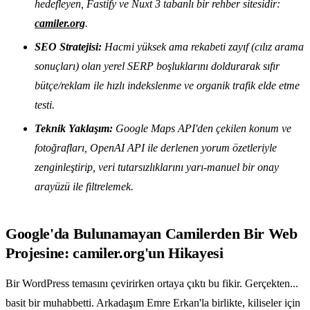
hedefleyen, Fastify ve Nuxt 3 tabanlı bir rehber sitesidir:
camiler.org
.
SEO Stratejisi:
Hacmi yüksek ama rekabeti zayıf (cılız arama
sonuçları) olan yerel SERP boşluklarını doldurarak sıfır
bütçe/reklam ile hızlı indekslenme ve organik trafik elde etme
testi.
Teknik Yaklaşım:
Google Maps API'den çekilen konum ve
fotoğrafları, OpenAI API ile derlenen yorum özetleriyle
zenginleştirip, veri tutarsızlıklarını yarı-manuel bir onay
arayüzü ile filtrelemek.
Google'da Bulunamayan Camilerden Bir Web
Projesine: camiler.org'un Hikayesi
Bir WordPress temasını çevirirken ortaya çıktı bu fikir. Gerçekten...
basit bir muhabbetti. Arkadaşım Emre Erkan'la birlikte, kiliseler için