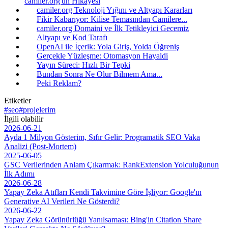
camiler.org'un Hikayesi
camiler.org Teknoloji Yığını ve Altyapı Kararları
Fikir Kabarıyor: Kilise Temasından Camilere...
camiler.org Domaini ve İlk Tetikleyici Gecemiz
Altyapı ve Kod Tarafı
OpenAI ile İçerik: Yola Giriş, Yolda Öğreniş
Gerçekle Yüzleşme: Otomasyon Hayaldi
Yayın Süreci: Hızlı Bir Tepki
Bundan Sonra Ne Olur Bilmem Ama...
Peki Reklam?
Etiketler
#seo
#projelerim
İlgili olabilir
2026-06-21
Ayda 1 Milyon Gösterim, Sıfır Gelir: Programatik SEO Vaka
Analizi (Post-Mortem)
2025-06-05
GSC Verilerinden Anlam Çıkarmak: RankExtension Yolculuğunun
İlk Adımı
2026-06-28
Yapay Zeka Atıfları Kendi Takvimine Göre İşliyor: Google'ın
Generative AI Verileri Ne Gösterdi?
2026-06-22
Yapay Zeka Görünürlüğü Yanılsaması: Bing'in Citation Share