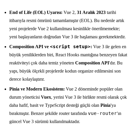
End of Life (EOL) Uyarısı:
Vue 2,
31 Aralık 2023
tarihi
itibarıyla resmi ömrünü tamamlamıştır (EOL). Bu nedenle artık
yeni projelerde Vue 2 kullanılması kesinlikle önerilmemekte;
yeni başlayanların doğrudan Vue 3 ile başlaması gerekmektedir.
<script setup>
Composition API ve
:
Vue 3 ile gelen en
büyük yeniliklerden biri, React Hooks mantığına benzeyen fakat
reaktiviteyi çok daha temiz yöneten
Composition API
'dır. Bu
yapı, büyük ölçekli projelerde kodun organize edilmesini son
derece kolaylaştırır.
Pinia ve Modern Ekosistem:
Vue 2 döneminde popüler olan
durum yöneticisi
Vuex
, yerini Vue 3 ile birlikte resmi olarak çok
daha hafif, basit ve TypeScript desteği güçlü olan
Pinia
'ya
vue-router
bırakmıştır. Benzer şekilde router tarafında
'ın
güncel Vue 3 sürümü kullanılmaktadır.