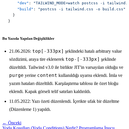
    "dev"
: 
"TAILWIND_MODE=watch postcss -i tailwind.
    "build"
: 
Bu Yazıda Yapılan Değişiklikler
top[-333px]
21.06.2026:
şeklindeki hatalı arbitrary value
top-[-333px]
sözdizimi, araya tire eklenerek
şeklinde
düzeltildi. Tailwind v3.0 ile birlikte JIT'in varsayılan olduğu ve
purge
content
yerine
kullanıldığı uyarısı eklendi. İmla ve
yazım hataları düzeltildi. Karşılaştırma tablosu ile özet bloğu
eklendi. Kapak görseli telif satırları kaldırıldı.
11.05.2022: Yazı özeti düzenlendi. İçerikte ufak bir düzeltme
(Düzenleme 1) yapıldı.
← Önceki
Yoda Koşulları (Yoda Conditions) Nedir? Programlama İpucu