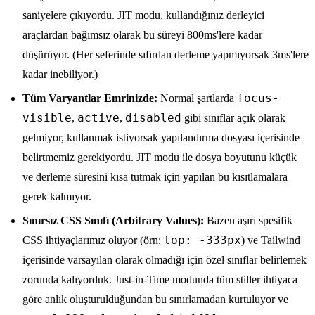
saniyelere çıkıyordu. JIT modu, kullandığınız derleyici
araçlardan bağımsız olarak bu süreyi 800ms'lere kadar
düşürüyor. (Her seferinde sıfırdan derleme yapmıyorsak 3ms'lere
kadar inebiliyor.)
focus-
Tüm Varyantlar Emrinizde:
Normal şartlarda
visible
active
disabled
,
,
gibi sınıflar açık olarak
gelmiyor, kullanmak istiyorsak yapılandırma dosyası içerisinde
belirtmemiz gerekiyordu. JIT modu ile dosya boyutunu küçük
ve derleme süresini kısa tutmak için yapılan bu kısıtlamalara
gerek kalmıyor.
Sınırsız CSS Sınıfı (Arbitrary Values):
Bazen aşırı spesifik
top: -333px
CSS ihtiyaçlarımız oluyor (örn:
) ve Tailwind
içerisinde varsayılan olarak olmadığı için özel sınıflar belirlemek
zorunda kalıyorduk. Just-in-Time modunda tüm stiller ihtiyaca
göre anlık oluşturulduğundan bu sınırlamadan kurtuluyor ve