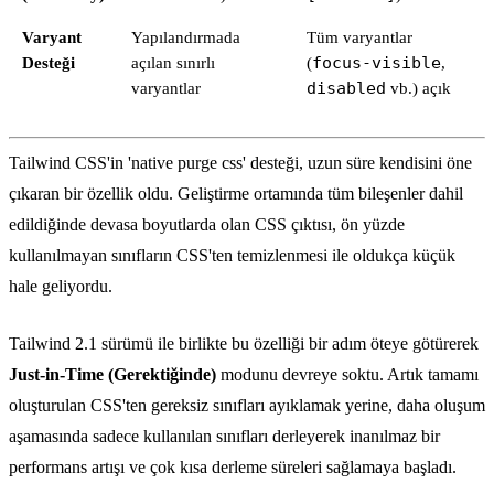
Varyant
Yapılandırmada
Tüm varyantlar
Desteği
açılan sınırlı
(
focus-visible
,
varyantlar
disabled
vb.) açık
Tailwind CSS'in 'native purge css' desteği, uzun süre kendisini öne
çıkaran bir özellik oldu. Geliştirme ortamında tüm bileşenler dahil
edildiğinde devasa boyutlarda olan CSS çıktısı, ön yüzde
kullanılmayan sınıfların CSS'ten temizlenmesi ile oldukça küçük
hale geliyordu.
Tailwind 2.1 sürümü ile birlikte bu özelliği bir adım öteye götürerek
Just-in-Time (Gerektiğinde)
modunu devreye soktu. Artık tamamı
oluşturulan CSS'ten gereksiz sınıfları ayıklamak yerine, daha oluşum
aşamasında sadece kullanılan sınıfları derleyerek inanılmaz bir
performans artışı ve çok kısa derleme süreleri sağlamaya başladı.