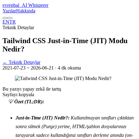
evrenbal
_
AI Whisperer
Yazılar
Hakkında
EN
TR
Teknik Detaylar
Tailwind CSS Just-in-Time (JIT) Modu
Nedir?
← Teknik Detaylar
2021-07-23
~ 2026-06-21
· 4 dk okuma
Bu yazıyı yapay zekâ ile tartış
Sayfayı kopyala
💡
Özet (TL;DR):
Just-in-Time (JIT) Nedir?:
Kullanılmayan sınıfları çıktıktan
sonra silmek (Purge) yerine, HTML/şablon dosyalarınızı
tarayarak sadece kullandığınız sınıfları derleme anında (on-