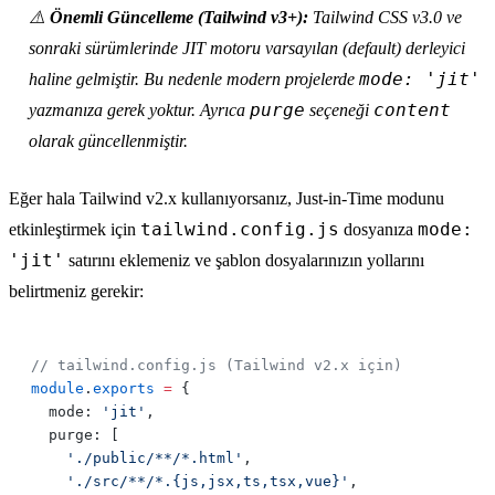
⚠️
Önemli Güncelleme (Tailwind v3+):
Tailwind CSS v3.0 ve
sonraki sürümlerinde JIT motoru varsayılan (default) derleyici
mode: 'jit'
haline gelmiştir. Bu nedenle modern projelerde
purge
content
yazmanıza gerek yoktur. Ayrıca
seçeneği
olarak güncellenmiştir.
Eğer hala Tailwind v2.x kullanıyorsanız, Just-in-Time modunu
tailwind.config.js
mode:
etkinleştirmek için
dosyanıza
'jit'
satırını eklemeniz ve şablon dosyalarınızın yollarını
belirtmeniz gerekir:
module
.
exports
 =
  mode: 
'jit'
    './public/**/*.html'
    './src/**/*.{js,jsx,ts,tsx,vue}'