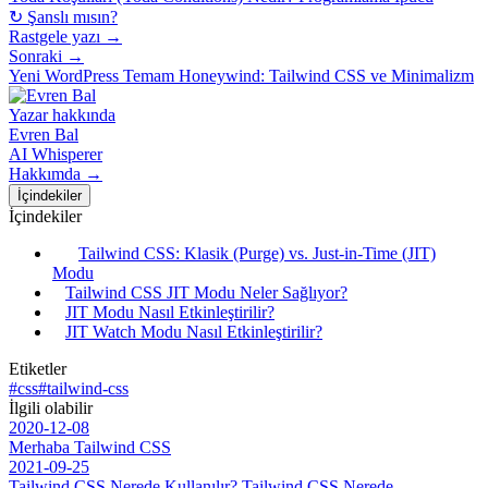
↻ Şanslı mısın?
Rastgele yazı →
Sonraki →
Yeni WordPress Temam Honeywind: Tailwind CSS ve Minimalizm
Yazar hakkında
Evren Bal
AI Whisperer
Hakkımda →
İçindekiler
İçindekiler
Tailwind CSS: Klasik (Purge) vs. Just-in-Time (JIT)
Modu
Tailwind CSS JIT Modu Neler Sağlıyor?
JIT Modu Nasıl Etkinleştirilir?
JIT Watch Modu Nasıl Etkinleştirilir?
Etiketler
#css
#tailwind-css
İlgili olabilir
2020-12-08
Merhaba Tailwind CSS
2021-09-25
Tailwind CSS Nerede Kullanılır? Tailwind CSS Nerede