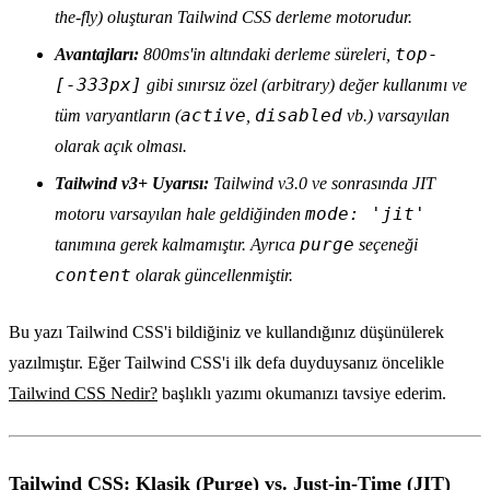
the-fly) oluşturan Tailwind CSS derleme motorudur.
top-
Avantajları:
800ms'in altındaki derleme süreleri,
[-333px]
gibi sınırsız özel (arbitrary) değer kullanımı ve
active
disabled
tüm varyantların (
,
vb.) varsayılan
olarak açık olması.
Tailwind v3+ Uyarısı:
Tailwind v3.0 ve sonrasında JIT
mode: 'jit'
motoru varsayılan hale geldiğinden
purge
tanımına gerek kalmamıştır. Ayrıca
seçeneği
content
olarak güncellenmiştir.
Bu yazı Tailwind CSS'i bildiğiniz ve kullandığınız düşünülerek
yazılmıştır. Eğer Tailwind CSS'i ilk defa duyduysanız öncelikle
Tailwind CSS Nedir?
başlıklı yazımı okumanızı tavsiye ederim.
Tailwind CSS: Klasik (Purge) vs. Just-in-Time (JIT)