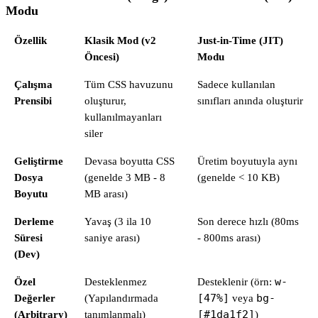
Modu
Özellik
Klasik Mod (v2
Just-in-Time (JIT)
Öncesi)
Modu
Çalışma
Tüm CSS havuzunu
Sadece kullanılan
Prensibi
oluşturur,
sınıfları anında oluşturir
kullanılmayanları
siler
Geliştirme
Devasa boyutta CSS
Üretim boyutuyla aynı
Dosya
(genelde 3 MB - 8
(genelde < 10 KB)
Boyutu
MB arası)
Derleme
Yavaş (3 ila 10
Son derece hızlı (80ms
Süresi
saniye arası)
- 800ms arası)
(Dev)
Özel
Desteklenmez
Desteklenir (örn:
w-
Değerler
(Yapılandırmada
[47%]
veya
bg-
(Arbitrary)
tanımlanmalı)
[#1da1f2]
)