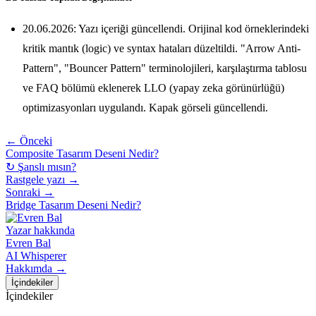
20.06.2026: Yazı içeriği güncellendi. Orijinal kod örneklerindeki
kritik mantık (logic) ve syntax hataları düzeltildi. "Arrow Anti-
Pattern", "Bouncer Pattern" terminolojileri, karşılaştırma tablosu
ve FAQ bölümü eklenerek LLO (yapay zeka görünürlüğü)
optimizasyonları uygulandı. Kapak görseli güncellendi.
← Önceki
Composite Tasarım Deseni Nedir?
↻ Şanslı mısın?
Rastgele yazı →
Sonraki →
Bridge Tasarım Deseni Nedir?
Yazar hakkında
Evren Bal
AI Whisperer
Hakkımda →
İçindekiler
İçindekiler