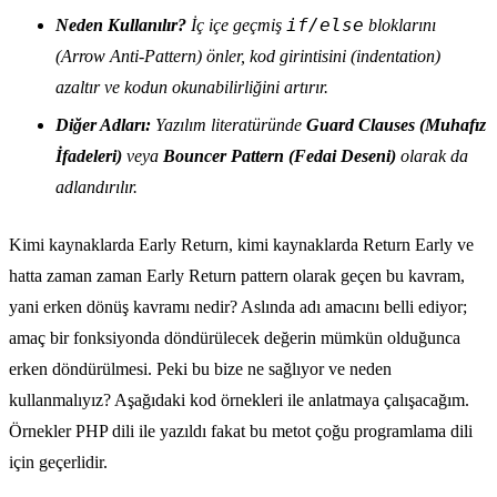
if/else
Neden Kullanılır?
İç içe geçmiş
bloklarını
(Arrow Anti-Pattern) önler, kod girintisini (indentation)
azaltır ve kodun okunabilirliğini artırır.
Diğer Adları:
Yazılım literatüründe
Guard Clauses (Muhafız
İfadeleri)
veya
Bouncer Pattern (Fedai Deseni)
olarak da
adlandırılır.
Kimi kaynaklarda Early Return, kimi kaynaklarda Return Early ve
hatta zaman zaman Early Return pattern olarak geçen bu kavram,
yani erken dönüş kavramı nedir? Aslında adı amacını belli ediyor;
amaç bir fonksiyonda döndürülecek değerin mümkün olduğunca
erken döndürülmesi. Peki bu bize ne sağlıyor ve neden
kullanmalıyız? Aşağıdaki kod örnekleri ile anlatmaya çalışacağım.
Örnekler PHP dili ile yazıldı fakat bu metot çoğu programlama dili
için geçerlidir.