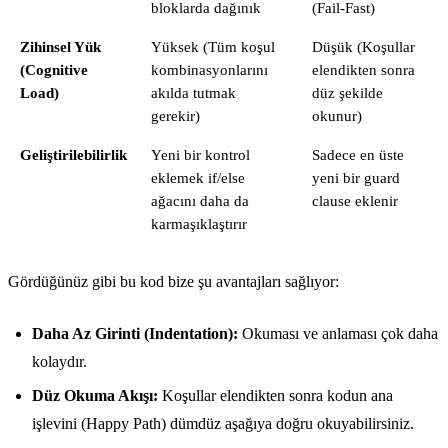
bloklarda dağınık
(Fail-Fast)
Zihinsel Yük
Yüksek (Tüm koşul
Düşük (Koşullar
(Cognitive
kombinasyonlarını
elendikten sonra
Load)
akılda tutmak
düz şekilde
gerekir)
okunur)
Geliştirilebilirlik
Yeni bir kontrol
Sadece en üste
eklemek if/else
yeni bir guard
ağacını daha da
clause eklenir
karmaşıklaştırır
Gördüğünüz gibi bu kod bize şu avantajları sağlıyor:
Daha Az Girinti (Indentation):
Okuması ve anlaması çok daha
kolaydır.
Düz Okuma Akışı:
Koşullar elendikten sonra kodun ana
işlevini (Happy Path) dümdüz aşağıya doğru okuyabilirsiniz.