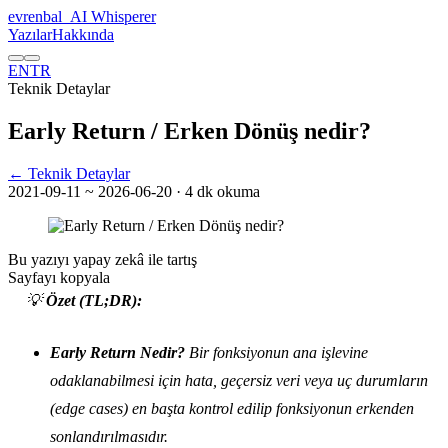
evrenbal
_
AI Whisperer
Yazılar
Hakkında
EN
TR
Teknik Detaylar
Early Return / Erken Dönüş nedir?
← Teknik Detaylar
2021-09-11
~ 2026-06-20
· 4 dk okuma
Bu yazıyı yapay zekâ ile tartış
Sayfayı kopyala
💡
Özet (TL;DR):
Early Return Nedir?
Bir fonksiyonun ana işlevine
odaklanabilmesi için hata, geçersiz veri veya uç durumların
(edge cases) en başta kontrol edilip fonksiyonun erkenden
sonlandırılmasıdır.