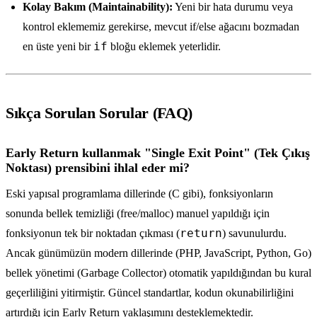
Kolay Bakım (Maintainability):
Yeni bir hata durumu veya
kontrol eklememiz gerekirse, mevcut if/else ağacını bozmadan
if
en üste yeni bir
bloğu eklemek yeterlidir.
Sıkça Sorulan Sorular (FAQ)
Early Return kullanmak "Single Exit Point" (Tek Çıkış
Noktası) prensibini ihlal eder mi?
Eski yapısal programlama dillerinde (C gibi), fonksiyonların
sonunda bellek temizliği (free/malloc) manuel yapıldığı için
return
fonksiyonun tek bir noktadan çıkması (
) savunulurdu.
Ancak günümüzün modern dillerinde (PHP, JavaScript, Python, Go)
bellek yönetimi (Garbage Collector) otomatik yapıldığından bu kural
geçerliliğini yitirmiştir. Güncel standartlar, kodun okunabilirliğini
artırdığı için Early Return yaklaşımını desteklemektedir.