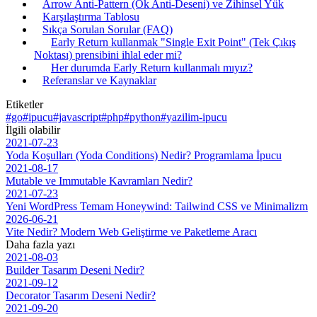
Arrow Anti-Pattern (Ok Anti-Deseni) ve Zihinsel Yük
Karşılaştırma Tablosu
Sıkça Sorulan Sorular (FAQ)
Early Return kullanmak "Single Exit Point" (Tek Çıkış
Noktası) prensibini ihlal eder mi?
Her durumda Early Return kullanmalı mıyız?
Referanslar ve Kaynaklar
Etiketler
#go
#ipucu
#javascript
#php
#python
#yazilim-ipucu
İlgili olabilir
2021-07-23
Yoda Koşulları (Yoda Conditions) Nedir? Programlama İpucu
2021-08-17
Mutable ve Immutable Kavramları Nedir?
2021-07-23
Yeni WordPress Temam Honeywind: Tailwind CSS ve Minimalizm
2026-06-21
Vite Nedir? Modern Web Geliştirme ve Paketleme Aracı
Daha fazla yazı
2021-08-03
Builder Tasarım Deseni Nedir?
2021-09-12
Decorator Tasarım Deseni Nedir?
2021-09-20