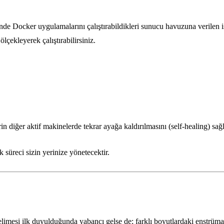
de Docker uygulamalarını çalıştırabildikleri sunucu havuzuna verilen is
çekleyerek çalıştırabilirsiniz.
 diğer aktif makinelerde tekrar ayağa kaldırılmasını (self-healing) sağl
 süreci sizin yerinize yönetecektir.
imesi ilk duyulduğunda yabancı gelse de; farklı boyutlardaki enstrüman