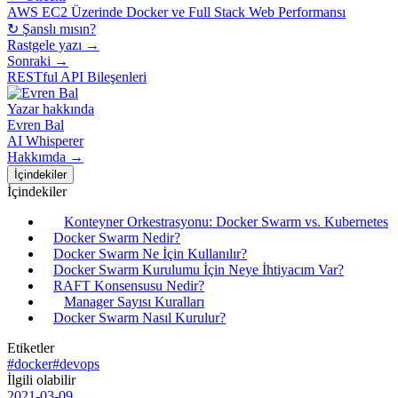
AWS EC2 Üzerinde Docker ve Full Stack Web Performansı
↻ Şanslı mısın?
Rastgele yazı →
Sonraki →
RESTful API Bileşenleri
Yazar hakkında
Evren Bal
AI Whisperer
Hakkımda →
İçindekiler
İçindekiler
Konteyner Orkestrasyonu: Docker Swarm vs. Kubernetes
Docker Swarm Nedir?
Docker Swarm Ne İçin Kullanılır?
Docker Swarm Kurulumu İçin Neye İhtiyacım Var?
RAFT Konsensusu Nedir?
Manager Sayısı Kuralları
Docker Swarm Nasıl Kurulur?
Etiketler
#docker
#devops
İlgili olabilir
2021-03-09