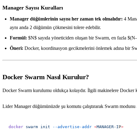
Manager Sayısı Kuralları
Manager düğümlerinin sayısı her zaman tek olmalıdır:
4 Manag
aynı anda 2 düğümün çökmesini tolere edebilir.
Formül:
$N$ sayıda yöneticiden oluşan bir Swarm, en fazla $(N-1)
Öneri:
Docker, koordinasyon gecikmelerini önlemek adına bir Sw
Docker Swarm Nasıl Kurulur?
Docker Swarm kurulumu oldukça kolaydır. İlgili makinelere Docker ku
Lider Manager düğümünüzde şu komutu çalıştırarak Swarm modunu akt
docker
 swarm
 init
 --advertise-addr
 <
MANAGER-I
P