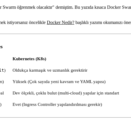
r Swarm öğrenmek olacaktır" demiştim. Bu yazıda kısaca Docker Swa
mek istiyorsanız öncelikle
Docker Nedir?
başlıklı yazımı okumanızı öner
es
Kubernetes (K8s)
it
)
Oldukça karmaşık ve uzmanlık gerektirir
ı)
Yüksek (Çok sayıda yeni kavram ve YAML yapısı)
eal
Dev ölçekli, çoklu bulut (multi-cloud) yapılar için standart
)
Evet (Ingress Controller yapılandırılması gerekir)