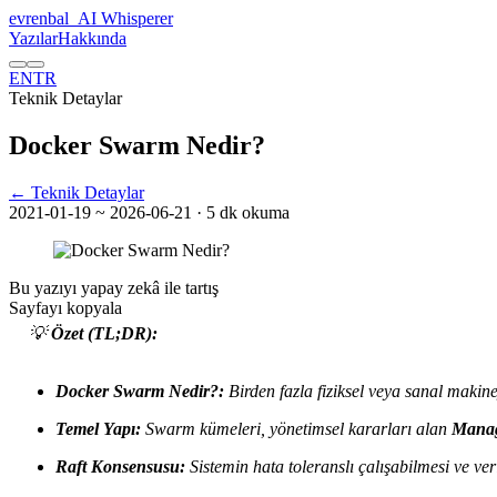
evrenbal
_
AI Whisperer
Yazılar
Hakkında
EN
TR
Teknik Detaylar
Docker Swarm Nedir?
← Teknik Detaylar
2021-01-19
~ 2026-06-21
· 5 dk okuma
Bu yazıyı yapay zekâ ile tartış
Sayfayı kopyala
💡
Özet (TL;DR):
Docker Swarm Nedir?:
Birden fazla fiziksel veya sanal makine
Temel Yapı:
Swarm kümeleri, yönetimsel kararları alan
Mana
Raft Konsensusu:
Sistemin hata toleranslı çalışabilmesi ve v