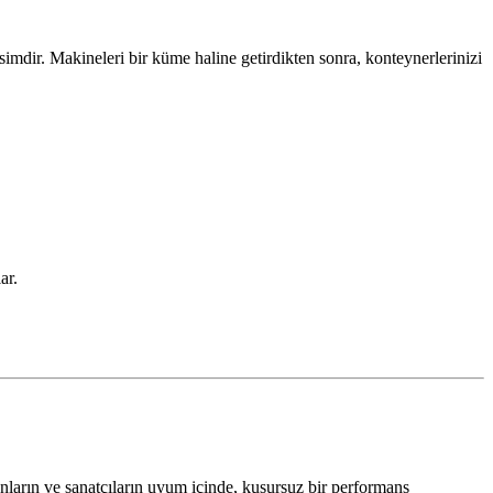
imdir. Makineleri bir küme haline getirdikten sonra, konteynerlerinizi
ar.
ların ve sanatçıların uyum içinde, kusursuz bir performans