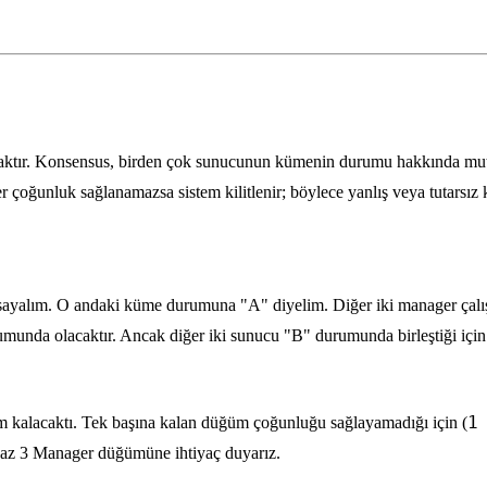
armaktır. Konsensus, birden çok sunucunun kümenin durumu hakkında mu
r çoğunluk sağlanamazsa sistem kilitlenir; böylece yanlış veya tutarsız k
lım. O andaki küme durumuna "A" diyelim. Diğer iki manager çalışma
munda olacaktır. Ancak diğer iki sunucu "B" durumunda birleştiği için
1
m kalacaktı. Tek başına kalan düğüm çoğunluğu sağlayamadığı için (
n az 3 Manager düğümüne ihtiyaç duyarız.