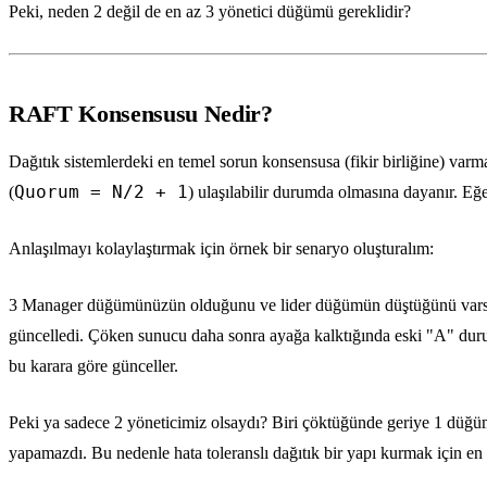
Peki, neden 2 değil de en az 3 yönetici düğümü gereklidir?
RAFT Konsensusu Nedir?
Dağıtık sistemlerdeki en temel sorun konsensusa (fikir birliğine) v
Quorum = N/2 + 1
(
) ulaşılabilir durumda olmasına dayanır. Eğe
Anlaşılmayı kolaylaştırmak için örnek bir senaryo oluşturalım:
3 Manager düğümünüzün olduğunu ve lider düğümün düştüğünü varsaya
güncelledi. Çöken sunucu daha sonra ayağa kalktığında eski "A" duru
bu karara göre günceller.
Peki ya sadece 2 yöneticimiz olsaydı? Biri çöktüğünde geriye 1 düğü
yapamazdı. Bu nedenle hata toleranslı dağıtık bir yapı kurmak için e