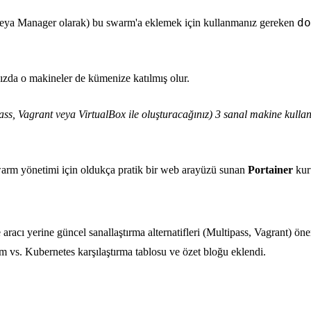
do
 veya Manager olarak) bu swarm'a eklemek için kullanmanız gereken
ızda o makineler de kümenize katılmış olur.
ss, Vagrant veya VirtualBox ile oluşturacağınız) 3 sanal makine kullana
rm yönetimi için oldukça pratik bir web arayüzü sunan
Portainer
kur
ı yerine güncel sanallaştırma alternatifleri (Multipass, Vagrant) öneril
rm vs. Kubernetes karşılaştırma tablosu ve özet bloğu eklendi.