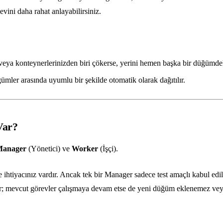
evini daha rahat anlayabilirsiniz.
eya konteynerlerinizden biri çökerse, yerini hemen başka bir düğümdek
mler arasında uyumlu bir şekilde otomatik olarak dağıtılır.
Var?
anager
(Yönetici) ve
Worker
(İşçi).
htiyacınız vardır. Ancak tek bir Manager sadece test amaçlı kabul edileb
ır; mevcut görevler çalışmaya devam etse de yeni düğüm eklenemez veya