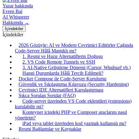
Yazar hakkında
Evren Bal
AI Whisperer
Hakkımda →
İçindekiler
İçindekiler
2026 Gözüyle: AI ve Modern Çevrimiçi Editörler Çağında
Code-Server Hâlâ Mantıklı mı?
1. Resmi ve Hazır Alternatiflerin Doğuşu
2. VS Code Remote Tunnels ve SSH
3. AI-Native Geliştirme Dönemi (Cursor, Windsurf vb.)
Hangi Durumlarda Hâlâ Tercih Edilmeli?
Docker Compose ile Code-Server Kurulumu
Güvenlik ve Sıkılaştırma Kılavuzu (Security Hardening)
Çevrimiçi IDE Alternatifleri Karşılaştırması
Sıkça Sorulan Sorular (FAQ)
Code-server üzerinden VS Code eklentileri (extensions)
kurulabilir mi?
Konteyner içindeki PHP ve Composer araçlarını nasıl
yönetirim?
iPad veya tablet üzerinden kod yazmak kullanışlı mı?
Resmi Bağlantılar ve Kaynaklar