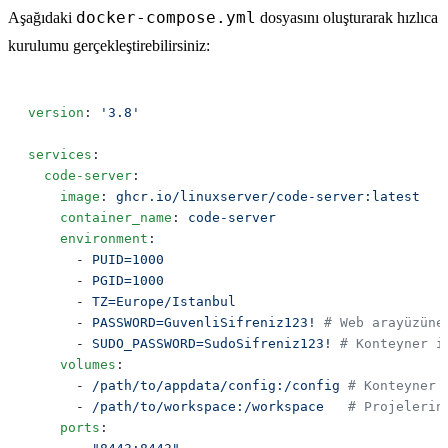
docker-compose.yml
Aşağıdaki
dosyasını oluşturarak hızlıca
kurulumu gerçekleştirebilirsiniz:
version
: 
services
  code-server
    image
: 
    container_name
: 
    environment
      - 
      - 
      - 
      - 
PASSWORD=GuvenliSifreniz123!
      - 
SUDO_PASSWORD=SudoSifreniz123!
    volumes
      - 
/path/to/appdata/config:/config
      - 
/path/to/workspace:/workspace
    ports