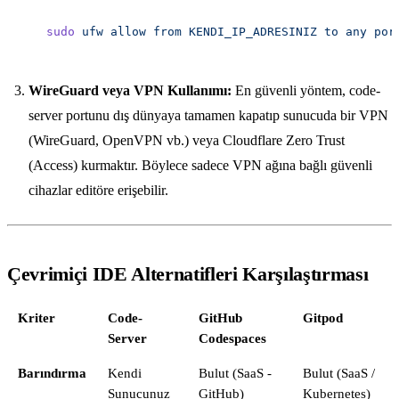
sudo
 ufw
 allow
 from
 KENDI_IP_ADRESINIZ
 to
 any
 por
WireGuard veya VPN Kullanımı:
En güvenli yöntem, code-
server portunu dış dünyaya tamamen kapatıp sunucuda bir VPN
(WireGuard, OpenVPN vb.) veya Cloudflare Zero Trust
(Access) kurmaktır. Böylece sadece VPN ağına bağlı güvenli
cihazlar editöre erişebilir.
Çevrimiçi IDE Alternatifleri Karşılaştırması
Kriter
Code-
GitHub
Gitpod
Server
Codespaces
Barındırma
Kendi
Bulut (SaaS -
Bulut (SaaS /
Sunucunuz
GitHub)
Kubernetes)