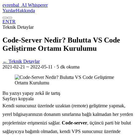
evrenbal
_
AI Whisperer
Yazılar
Hakkında
EN
TR
Teknik Detaylar
Code-Server Nedir? Bulutta VS Code
Geliştirme Ortamı Kurulumu
← Teknik Detaylar
2021-02-21
~ 2022-05-11
· 5 dk okuma
Bu yazıyı yapay zekâ ile tartış
Sayfayı kopyala
Kendi sunucunuz üzerinde uzaktan (remote) geliştirme yapmak,
yerel bilgisayarınızın donanım sınırlarına bağlı kalmadan her yerden
projelerinize erişmenizi sağlar.
Code-server
, üçüncü parti bir bulut
sağlayıcıya bağımlı olmadan, kendi VPS sunucunuz üzerinde